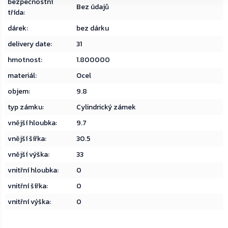
bezpečnostní
Bez údajů
třída
:
dárek
:
bez dárku
delivery date
:
31
hmotnost
:
1.800000
materiál
:
Ocel
objem
:
9.8
typ zámku
:
Cylindrický zámek
vnější hloubka
:
9.7
vnější šířka
:
30.5
vnější výška
:
33
vnitřní hloubka
:
0
vnitřní šířka
:
0
vnitřní výška
:
0