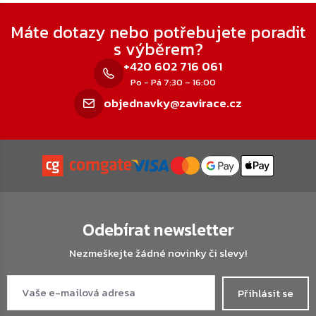
Zápatí
Máte dotazy nebo potřebujete poradit
s výběrem?
+420 602 716 061
Po - Pá 7:30 – 16:00
objednavky@zavirace.cz
Odebírat newsletter
Nezmeškejte žádné novinky či slevy!
Přihlásit se