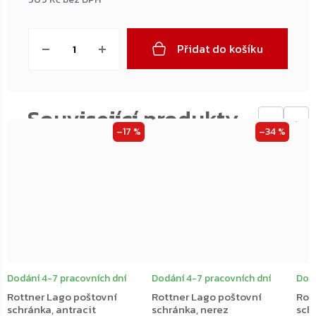
Měrná
cena:
Přidat do košíku
←
→
–17 %
–34 %
Dodání 4-7 pracovních dní
Dodání 4-7 pracovních dní
Dodá
Rottner Lago poštovní
Rottner Lago poštovní
Rot
schránka, antracit
schránka, nerez
schr