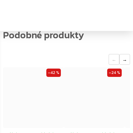
vnitřní výška
:
0
←
→
–42 %
–24 %