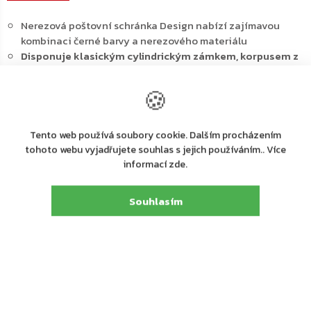
Nerezová poštovní schránka Design nabízí zajímavou
kombinaci černé barvy a nerezového materiálu
Disponuje klasickým cylindrickým zámkem, korpusem z
pozinkovaného plechu a dvířkách z nerezového
materiálu
🍪
Horní vhod se stříškou pro
zamezení vnikání vody a
nečistot dovnitř poštovní schránky
Pod horním vhozem najdeme jmenovku a
3 průhledné
Tento web používá soubory cookie. Dalším procházením
okénka
tohoto webu vyjadřujete souhlas s jejich používáním.. Více
Rychle a jednoduše tak budete vidět, ať už vaše pošta
informací zde.
dorazila
Výhodou poštovní schránky Design je
samostatný box na
Souhlasím
noviny a jinou denní tisk
Vše tak bude pěkně roztříděné už při doručení
Poštovní schránku
upevníte pomocí otvorů na zadní
straně a přiloženého materiálu v balení
Hlavní výhody: