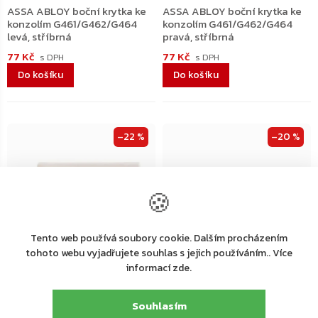
ASSA ABLOY boční krytka ke
ASSA ABLOY boční krytka ke
konzolím G461/G462/G464
konzolím G461/G462/G464
levá, stříbrná
pravá, stříbrná
77 Kč
77 Kč
Do košíku
Do košíku
–22 %
–20 %
🍪
Tento web používá soubory cookie. Dalším procházením
tohoto webu vyjadřujete souhlas s jejich používáním.. Více
informací zde.
Dodání 4-7 pracovních dní
Dodání 4-7 pracovních dní
Souhlasím
ASSA ABLOY jezdec ke
ASSA ABLOY A154 montážní