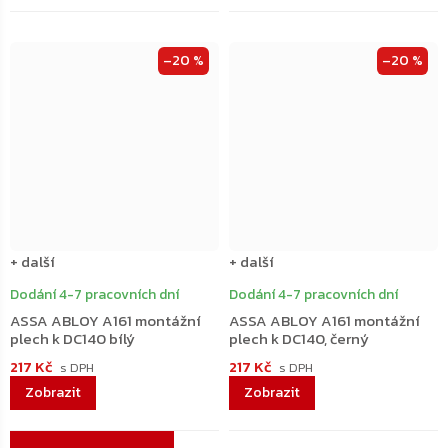
–20 %
–20 %
+ další
+ další
Dodání 4-7 pracovních dní
Dodání 4-7 pracovních dní
ASSA ABLOY A161 montážní
ASSA ABLOY A161 montážní
plech k DC140 bílý
plech k DC140, černý
217 Kč
217 Kč
Ovládací