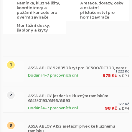
Ramínka, kluzné lišty,
Aretace, dorazy, osky
koordinátory a
a ostatní
požární konzole pro
příslušenství pro
dveřní zavírače
horní zavírače
Montážní desky,
šablony a kryty
Nejprodávanější
ASSA ABLOY 926850 kryt pro DC500/DC700, nerez
1 222 Kč
975 Kč
Dodání 4-7 pracovních dní
ASSA ABLOY jezdec ke kluzným ramínkům
G143/G193/G195/G893
127 Kč
98 Kč
Dodání 4-7 pracovních dní
ASSA ABLOY A152 aretační prvek ke kluznému
ramínku