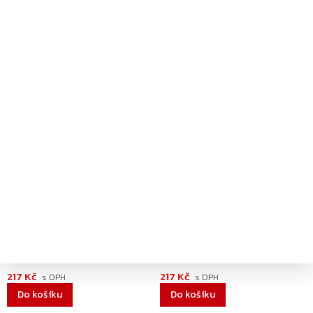
Do košíku
Do košíku
–20 %
–20 %
Dodání 4-7 pracovních dní
Dodání 4-7 pracovních dní
ASSA ABLOY A130 montážní
ASSA ABLOY A130 montážní
plech pro kluzná ramínka
plech pro kluzná ramínka
G143/193/195, hnědý
G143/193/195, stříbrný
217 Kč
217 Kč
Do košíku
Do košíku