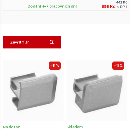
442 Kč
353 Kč
Dodání 4-7 pracovních dní
Zavřít filtr
Výpis
–11 %
–11 %
produktů
Na dotaz
Skladem