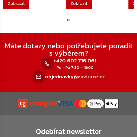
Zápatí
Máte dotazy nebo potřebujete poradit
s výběrem?
+420 602 716 061
Po - Pá 7:30 – 16:00
objednavky@zavirace.cz
Odebírat newsletter