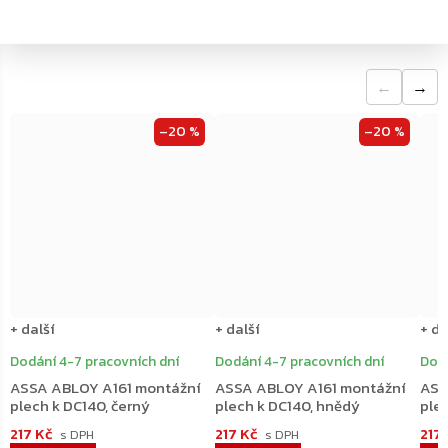
←
→
–20 %
–20 %
+ další
+ další
+ da
Dodání 4-7 pracovních dní
Dodání 4-7 pracovních dní
Dodá
ASSA ABLOY A161 montážní
ASSA ABLOY A161 montážní
ASS
plech k DC140, černý
plech k DC140, hnědý
plec
217 Kč
217 Kč
217