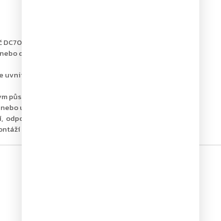
ač DC700G-FM s funkcí volného pohybu
í nebo dveřním křídlem a zajišťuje plynulé a bezpečné
vnitř vodicí lišty, což přináší estetické a funkční
kým působí nenápadně a elegantně.
 nebo utržení ramínka ve veřejných prostorách.
, odporu dveří a dorazu.
ontáží