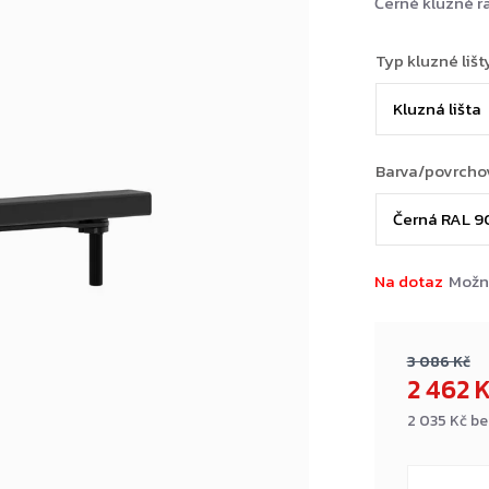
Černé kluzné 
Typ kluzné lišt
Barva/povrcho
Na dotaz
Možn
3 086 Kč
2 462 
2 035 Kč b
Měrná
cena: