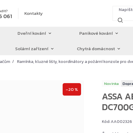
adit?
Kontakty
6 061
Dveřní kování
Panikové kování
Solární zařízení
Chytrá domácnost
íračům
Ramínka, kluzné lišty, koordinátory a požární konzole pro dv
Novinka
–20 %
ASSA A
DC700G
Kód:
AA002326