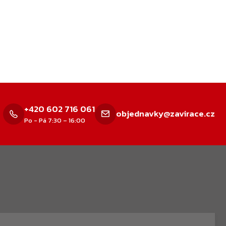
+420 602 716 061
objednavky@zavirace.cz
Po - Pá 7:30 – 16:00