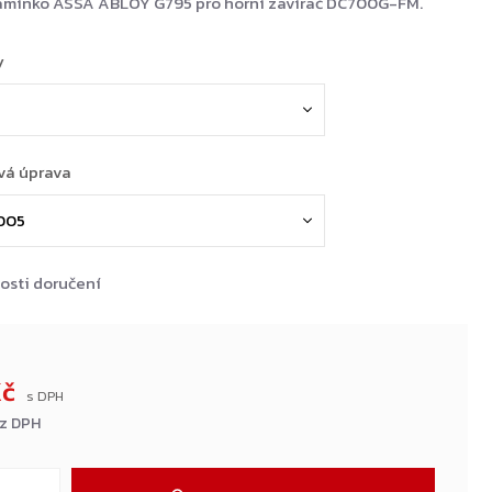
ramínko ASSA ABLOY G795 pro horní zavírač DC700G-FM.
y
vá úprava
osti doručení
Kč
ez DPH