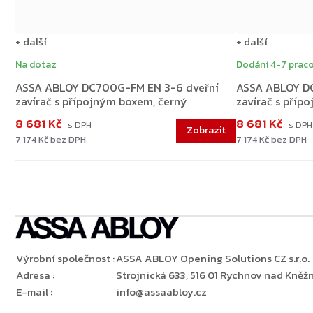
+ další
+ další
Na dotaz
Dodání 4-7 praco
ASSA ABLOY DC700G-FM EN 3-6 dveřní
ASSA ABLOY DC
zavírač s přípojným boxem, černý
zavírač s příp
8 681 Kč
8 681 Kč
7 174 Kč bez DPH
7 174 Kč bez DPH
Výrobní společnost
:
ASSA ABLOY Opening Solutions CZ s.r.o.
Adresa
:
Strojnická 633, 516 01 Rychnov nad Kněžn
E-mail
:
info@assaabloy.cz