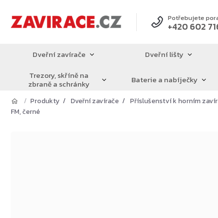
Přejít
na
Potřebujete por
+420 602 71
obsah
Dveřní zavírače
Dveřní lišty
Trezory, skříně na
Baterie a nabíječky
zbraně a schránky
Produkty
Dveřní zavírače
Příslušenství k horním zav
FM, černé