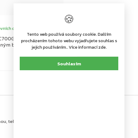
🍪
vních dní
Tento web používá soubory cookie. Dalším
700G-FM EN 3-6, dveřní
procházením tohoto webu vyjadřujete souhlas s
ojným boxem, stříbrný
jejich používáním.. Více informací zde.
Souhlasím
ou, tel.: +420 226 806 200