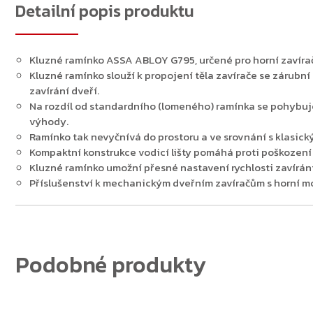
Detailní popis produktu
Kluzné ramínko ASSA ABLOY G795, určené pro horní zavír
Kluzné ramínko slouží k propojení těla zavírače se zárubn
Zpět do obchodu
zavírání dveří.
Na rozdíl od standardního (lomeného) ramínka se pohybuje u
výhody.
Ramínko tak nevyčnívá do prostoru a ve srovnání s klasic
Kompaktní konstrukce vodicí lišty pomáhá proti poškození
Kluzné ramínko umožní přesné nastavení rychlosti zavírání
Příslušenství k mechanickým dveřním zavíračům s horní m