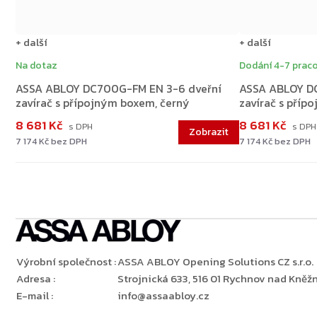
+ další
+ další
Na dotaz
Dodání 4-7 praco
ASSA ABLOY DC700G-FM EN 3-6 dveřní
ASSA ABLOY DC
zavírač s přípojným boxem, černý
zavírač s příp
8 681 Kč
8 681 Kč
7 174 Kč bez DPH
7 174 Kč bez DPH
Výrobní společnost
:
ASSA ABLOY Opening Solutions CZ s.r.o.
Adresa
:
Strojnická 633, 516 01 Rychnov nad Kněžn
E-mail
:
info@assaabloy.cz