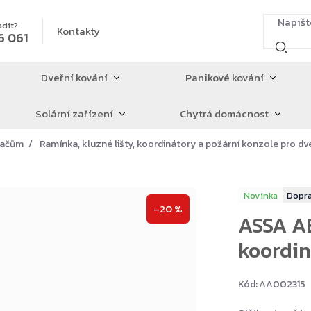
adit?
Kontakty
6 061
Dveřní kování
Panikové kování
Solární zařízení
Chytrá domácnost
íračům
Ramínka, kluzné lišty, koordinátory a požární konzole pro dv
Novinka
–20 %
ASSA A
koordin
Kód:
AA002315