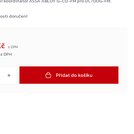
rní koordinátor ASSA ABLOY G-CO-FM pro DC700G-FM.
osti doručení
Kč
ez DPH
Přidat do košíku