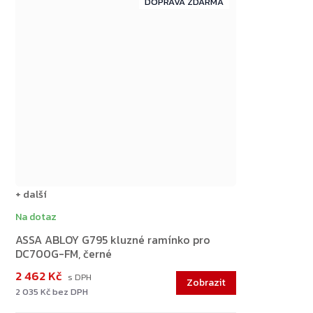
ZDARMA
ZDARMA
+ další
Na dotaz
ASSA ABLOY G795 kluzné ramínko pro
DC700G-FM, černé
2 462 Kč
2 035 Kč bez DPH