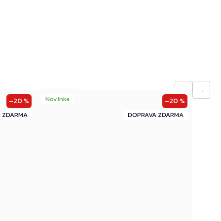
←
→
Novinka
–20 %
–20 %
ZDARMA
ZDARMA
ZDARMA