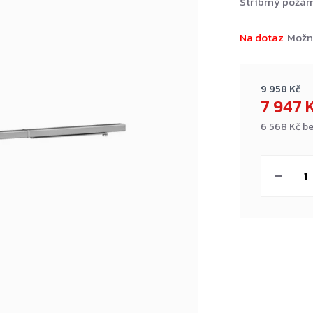
Stříbrný požá
Na dotaz
Možn
9 958 Kč
7 947 
6 568 Kč b
Měrná
cena: