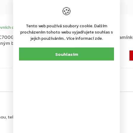
🍪
+ další
Tento web používá soubory cookie. Dalším
vních dní
Na dotaz
procházením tohoto webu vyjadřujete souhlas s
700G-FM EN 3-6, dveřní
ASSA ABLOY G795 kluzné ramínk
jejich používáním.. Více informací zde.
ojným boxem, stříbrný
DC700G-FM, černé
2 462 Kč
Souhlasím
2 035 Kč bez DPH
ou, tel.: +420 226 806 200