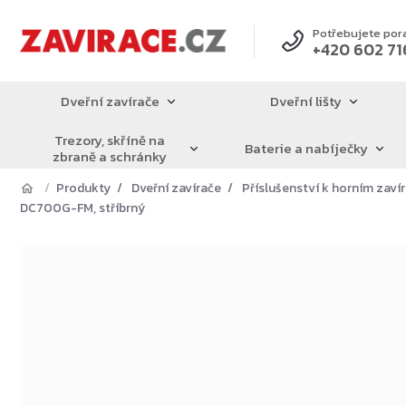
Přejít
na
Potřebujete por
+420 602 71
obsah
Dveřní zavírače
Dveřní lišty
Trezory, skříně na
Baterie a nabíječky
zbraně a schránky
Produkty
Dveřní zavírače
Příslušenství k horním zav
DC700G-FM, stříbrný