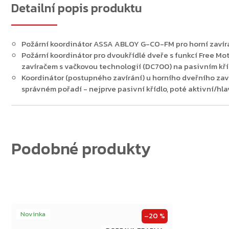
Detailní popis produktu
Požární koordinátor ASSA ABLOY G-CO-FM pro horní zav
Zpět do obchodu
Požární koordinátor pro dvoukřídlé dveře s funkcí Free Mo
zavíračem s vačkovou technologií (DC700) na pasivním kří
Koordinátor (postupného zavírání) u horního dveřního zaví
správném pořadí - nejprve pasivní křídlo, poté aktivní/hla
Novinka
–20 %