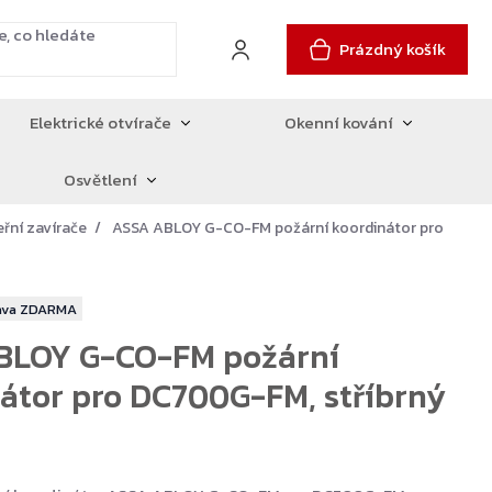
Prázdný košík
Elektrické otvírače
Okenní kování
Osvětlení
eřní zavírače
ASSA ABLOY G-CO-FM požární koordinátor pro
ZDARMA
BLOY G-CO-FM požární
átor pro DC700G-FM, stříbrný