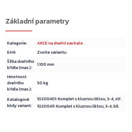
Kategorie
:
AKCE na dveřní zavírače
EAN
:
Zvolte variantu
Šířka dveřního
1.100 mm
křídla (max.)
:
Hmotnost
dveřního
50 kg
křídla (max.)
:
10200401: Komplet s kluznou lištou, 3-4, stř.
Katalogové
kódy variant
:
10200411: Komplet s kluznou lištou, 3-4, bíl.