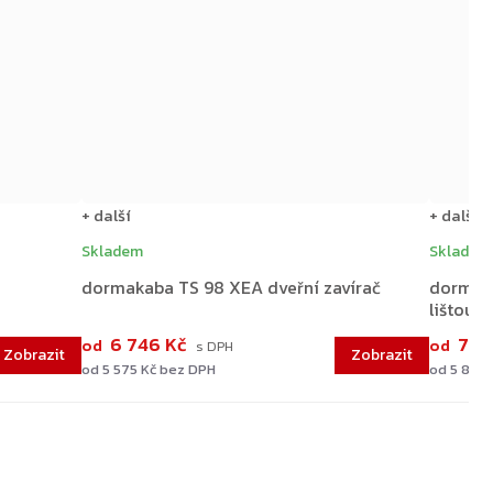
+ další
+ další
Skladem
Skladem 
dormakaba TS 98 XEA dveřní zavírač
dormaka
lištou
6 746 Kč
7 0
od
od
od 5 575 Kč bez DPH
od 5 839