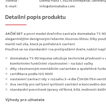
Adresa
:
Dorma Platz 1, 58256 Ennepetal, Germany
E-mail
:
info@dormakaba.com
Detailní popis produktu
AKČNÍ SET
a první model dveřního zavírače dormakaba TS 90 
elegantnějším designovým řešením, kluznou lištou. Díky použi
menší než síla, která je potřebná k zavření.
Používá se na standardní i na protipožární dveře, nabízí nap
dormakaba TS 90 Impulse sdružuje technické přednosti s 
komfortními funkčními vlastnostmi - na bázi vačky
díky všestranným montážním variantám a spolehlivé funk
certifikace podle ISO 9001
nastavení zavírací síly v rozsahu 3-4 dle ČSN EN 1154 vent
dva ventily pro seřízení rychlosti zavírání a koncového doraz
standardní povrchové úpravy stříbrná, bílá, možnosti dal
Výhody pro uživatele