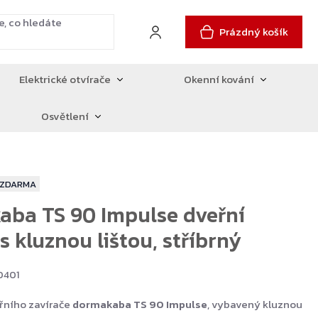
Prázdný košík
Elektrické otvírače
Okenní kování
Osvětlení
ZDARMA
ba TS 90 Impulse dveřní
s kluznou lištou, stříbrný
0401
řního zavírače
dormakaba TS 90 Impulse
, vybavený kluznou