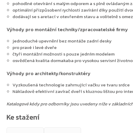
pohodlné otevírání s malým odporem a s plně ovládaným z
optimální přizpůsobení rychlosti zavírání díky použití dvou
Zpět do obchodu
dodávají se s aretací v otevřeném stavu a volitelně s ome
Výhody pro montážní techniky/zpracovatelské firmy
jednoduché upevnění bez montáže zadní desky
pro pravé i levé dveře
čtyři montážní možnosti s pouze jedním modelem
osvědčená kvalita dormakaba pro vysokou servisní životno
Výhody pro architekty/konstruktéry
Vyzkoušená technologie zahrnující vačku ve tvaru srdce
Nákladově efektivní zavírač dveří s kluznou lištou pro int
Katalogové kódy pro odborníky jsou uvedeny níže v základníc