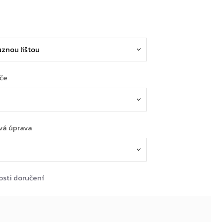
ače
vá úprava
sti doručení