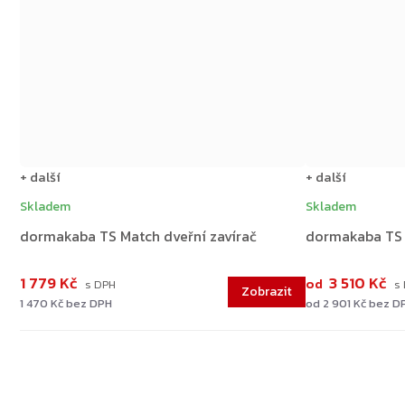
+ další
+ další
Skladem
Skladem
dormakaba TS Match dveřní zavírač
dormakaba TS 
1 779 Kč
3 510 Kč
od
1 470 Kč bez DPH
od 2 901 Kč bez D