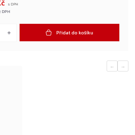
Kč
z DPH
Přidat do košíku
←
→