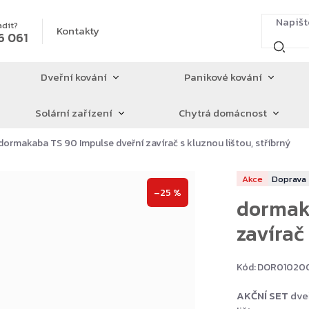
adit?
Kontakty
6 061
Dveřní kování
Panikové kování
Solární zařízení
Chytrá domácnost
dormakaba TS 90 Impulse dveřní zavírač s kluznou lištou, stříbrný
Akce
–25 %
dormaka
zavírač 
Kód:
DOR01020
AKČNÍ SET
dve