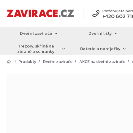
Přejít
na
Potřebujete por
+420 602 71
obsah
Dveřní zavírače
Dveřní lišty
Trezory, skříně na
Baterie a nabíječky
zbraně a schránky
Produkty
Dveřní zavírače
AKCE na dveřní zavírače