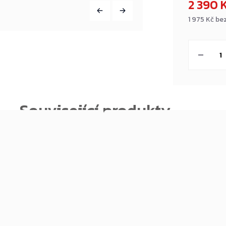
2 390 
1 975 Kč be
Měrná
cena: