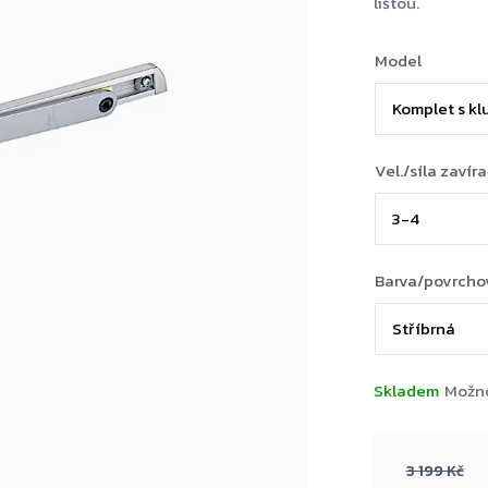
lištou.
Model
Vel./síla zavír
Barva/povrcho
Skladem
Možno
3 199 Kč