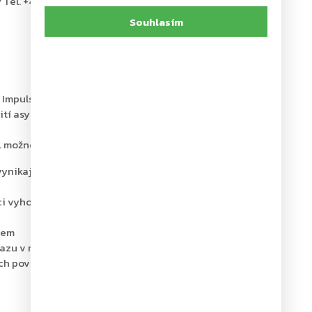
 Tel. +49 2333 793-0
Souhlasím
Impulse ve stříbrné barvě, který nahrazuje ramínko
tí asymetrické vačky je síla nutná k otevření dveří
ř. možnost aretace nebo omezovač otvírání.
vynikající hospodárností a pokrokovým designem s
ci vyhoví prakticky všem požadavků
ilem
u v rozsahu 0° - 15° / 15° - 180°
ších povrchových úprav sdělíme na požádání