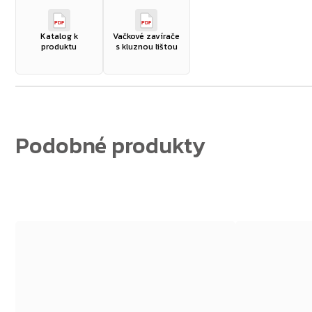
PDF
PDF
Katalog k
Vačkové zavírače
produktu
s kluznou lištou