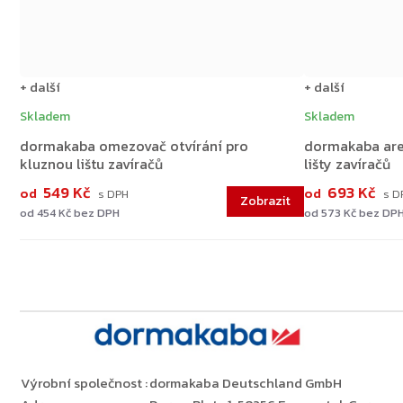
+ další
+ další
Skladem
Skladem
dormakaba omezovač otvírání pro
dormakaba are
kluznou lištu zavíračů
lišty zavíračů
549 Kč
693 Kč
od
od
od 454 Kč bez DPH
od 573 Kč bez DP
Výrobní společnost
:
dormakaba Deutschland GmbH