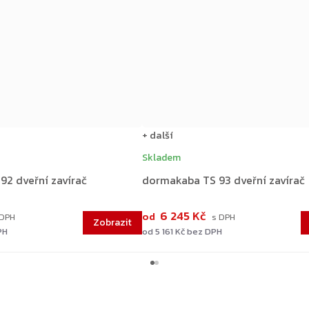
+ další
Skladem
92 dveřní zavírač
dormakaba TS 93 dveřní zavírač
6 245 Kč
od
PH
od 5 161 Kč bez DPH