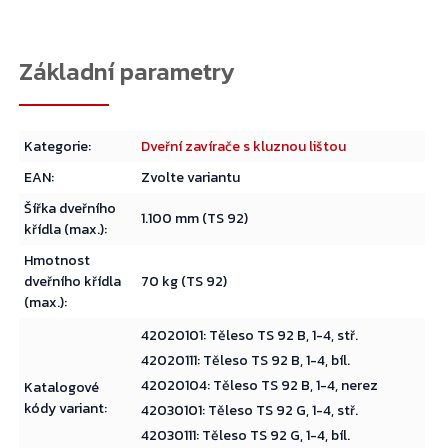
Kategorie
:
Dveřní zavírače s kluznou lištou
EAN
:
Zvolte variantu
Šířka dveřního
1.100 mm (TS 92)
křídla (max.)
:
Hmotnost
dveřního křídla
70 kg (TS 92)
(max.)
:
42020101: Těleso TS 92 B, 1-4, stř.
42020111: Těleso TS 92 B, 1-4, bíl.
42020104: Těleso TS 92 B, 1-4, nerez
Katalogové
kódy variant
:
42030101: Těleso TS 92 G, 1-4, stř.
42030111: Těleso TS 92 G, 1-4, bíl.