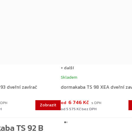
+ další
Skladem
93 dveřní zavírač
dormakaba TS 98 XEA dveřní zav
6 746 Kč
od
H
od 5 575 Kč bez DPH
aba TS 92 B