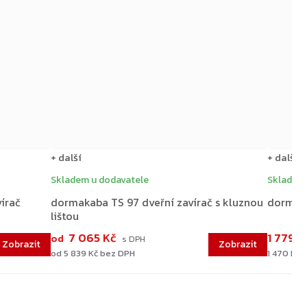
+ další
+ další
Skladem u dodavatele
Skladem
írač
dormakaba TS 97 dveřní zavírač s kluznou
dormaka
lištou
7 065 Kč
1 779 
od
od 5 839 Kč bez DPH
1 470 Kč 