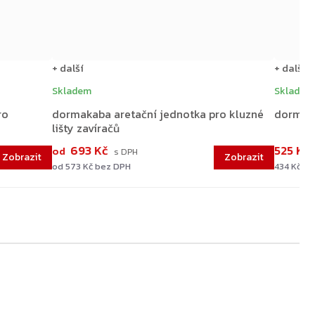
+ další
+ další
Skladem
Skladem
ro
dormakaba aretační jednotka pro kluzné
dormaka
lišty zavíračů
693 Kč
525 Kč
od
od 573 Kč bez DPH
434 Kč b