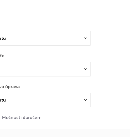
ače
vá úprava
u
Možnosti doručení