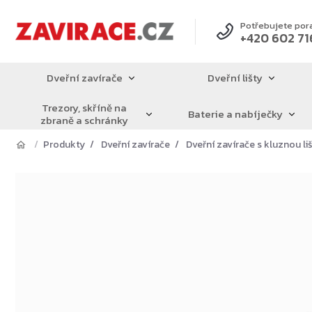
Přejít
na
Potřebujete por
+420 602 71
obsah
Dveřní zavírače
Dveřní lišty
Trezory, skříně na
Baterie a nabíječky
zbraně a schránky
Produkty
Dveřní zavírače
Dveřní zavírače s kluznou li