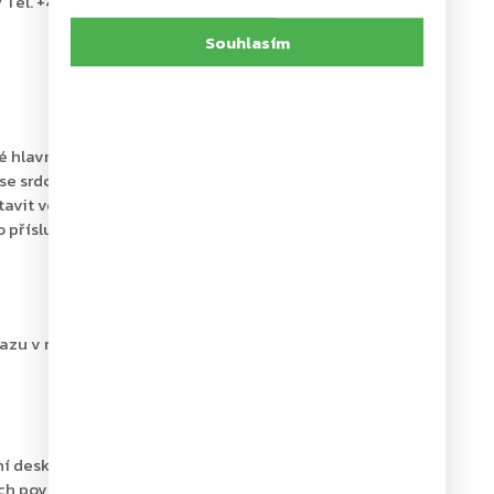
 Tel. +49 2333 793-0
Souhlasím
hlavně pro interiérové aplikace nabízejí vynikající
 srdcovitou vačkou. Výroba s certifikací ISO 9001.
stavit ve dvou vzájemně nezávislých oblastech.
o příslušnou šířku a váhu dveřního křídla plynule
u v rozsahu 0° - 15° / 15° - 180°
ní desku
ších povrchových úprav sdělíme na požádání