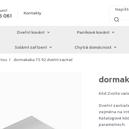
adit?
Kontakty
6 061
Dveřní kování
Panikové kování
Solární zařízení
Chytrá domácnost
štou
dormakaba TS 92 dveřní zavírač
dormaka
Kód:
Zvolte vari
Dveřní zavírač
zejména na inte
Katalogové kód
parametrech.