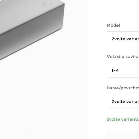
Model
Vel./síla zavír
Barva/povrcho
Zvolte variant