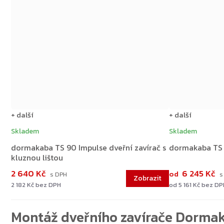
+ další
+ další
Skladem
Skladem
dormakaba TS 90 Impulse dveřní zavírač s
dormakaba TS 
kluznou lištou
2 640 Kč
6 245 Kč
od
2 182 Kč bez DPH
od 5 161 Kč bez DP
Montáž dveřního zavírače Dormak