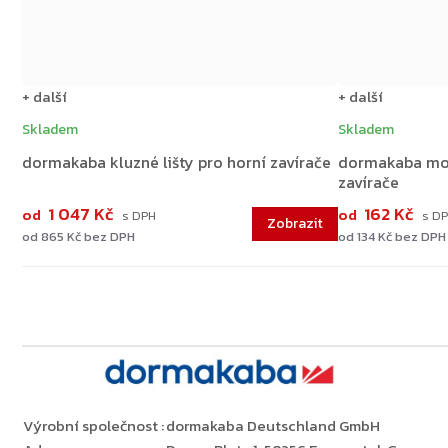
+ další
+ další
Skladem
Skladem
dormakaba kluzné lišty pro horní zavírače
dormakaba mon
zavírače
1 047 Kč
162 Kč
od
od
od 865 Kč bez DPH
od 134 Kč bez DPH
Výrobní společnost
:
dormakaba Deutschland GmbH