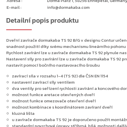
Adresa
:
Dorma Platz 1, 58256 Ennepetal, Germany
E-mail
:
info@dormakaba.com
Detailní popis produktu
Dveřní zavírače dormakaba TS 92 B/G v designu Contur určené 
snadnost použití díky svému mechanismu lineárního pohonu se
Rychlost zavírání lze u zavírače dormakaba TS 92 plynule na
Nastavení síly pro zavírání lze u zavírače dormakaba TS 92 pr
nastavit pomocí bočního nastavovacího šroubu
zavírací síla v rozsahu 1-4 (TS 92) dle ČSN EN 1154
nastavení zavírací síly ventilem
dva ventily pro seřízení rychlosti zavírání a koncového doraz
možnost funkce aretace otevřených dveří
možnost funkce omezovače otevření dveří
možnost kombinace s koordinátorem zavíraní dveří
kluzná lišta
u zavírače dormakaba TS 92 je doporučeno použít montáž
standardní povrchové úpravy stříbrná, bílá, možnosti dal