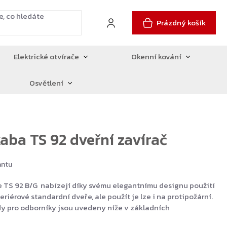
Prázdný košík
Elektrické otvírače
Okenní kování
Osvětlení
ba TS 92 dveřní zavírač
antu
e TS 92 B/G nabízejí díky svému elegantnímu designu použití
riérové standardní dveře, ale použít je lze i na protipožární.
y pro odborníky jsou uvedeny níže v základních