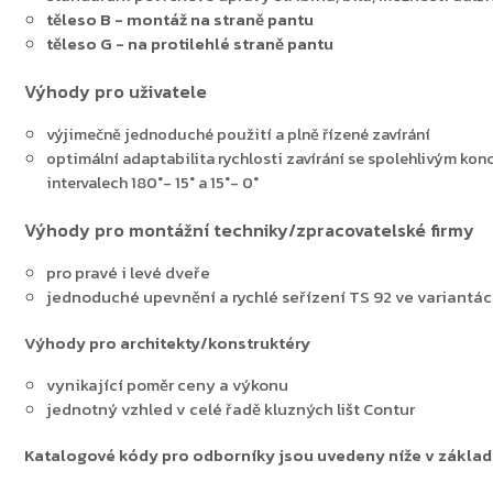
těleso B - montáž na straně pantu
těleso G - na protilehlé straně pantu
Zpět do obchodu
Výhody pro uživatele
výjimečně jednoduché použití a plně řízené zavírání
optimální adaptabilita rychlosti zavírání se spolehlivým k
intervalech 180°- 15° a 15°- 0°
Výhody pro montážní techniky/zpracovatelské firmy
pro pravé i levé dveře
jednoduché upevnění a rychlé seřízení TS 92 ve variantác
Výhody pro architekty/konstruktéry
vynikající poměr ceny a výkonu
jednotný vzhled v celé řadě kluzných lišt Contur
Katalogové kódy pro odborníky jsou uvedeny níže v zákla