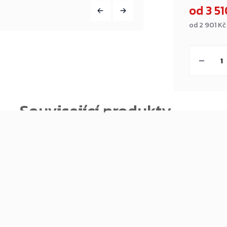
od
3 5
od
2 901 Kč
Měrná
cena: