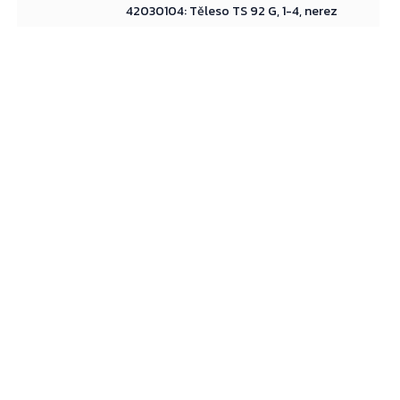
42030104: Těleso TS 92 G, 1-4, nerez
Přejít do košíku