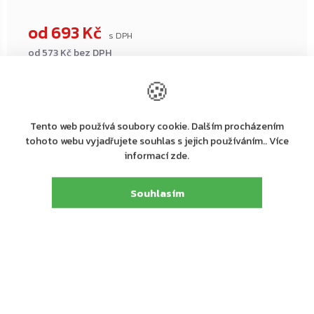
od
693 Kč
od
573 Kč
bez DPH
Měrná
🍪
cena:
Přidat do košíku
Tento web používá soubory cookie. Dalším procházením
tohoto webu vyjadřujete souhlas s jejich používáním.. Více
informací zde.
Souhlasím
Výrobní
dormakaba Deutschland GmbH
společnost
:
Dorma Platz 1, 58256 Ennepetal, Germany Tel.
Adresa
:
+49 2333 793-0
E-mail
:
info@dormakaba.com
Detailní popis produktu