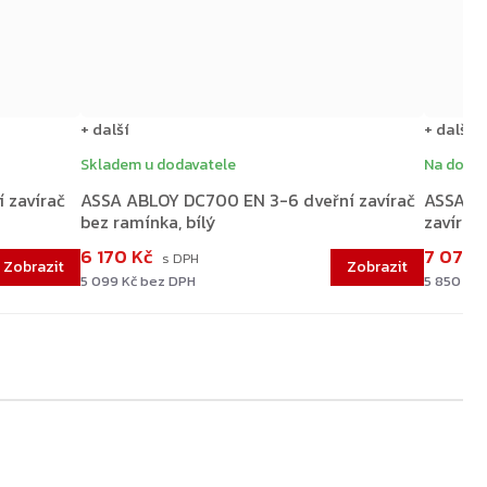
+ další
+ další
Skladem u dodavatele
Na dota
 zavírač
ASSA ABLOY DC700 EN 3-6 dveřní zavírač
ASSA A
bez ramínka, bílý
zavírač 
6 170 Kč
7 078 
5 099 Kč bez DPH
5 850 Kč