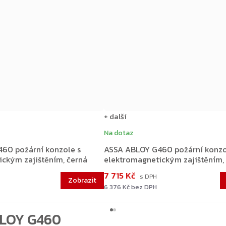
+ další
Na dotaz
60 požární konzole s
ASSA ABLOY G460 požární konzo
ickým zajištěním, černá
elektromagnetickým zajištěním,
7 715 Kč
6 376 Kč bez DPH
BLOY G460