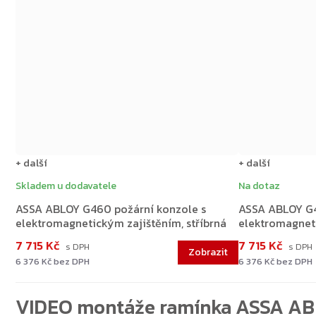
+ další
+ další
Skladem u dodavatele
Na dotaz
ASSA ABLOY G460 požární konzole s
ASSA ABLOY G4
elektromagnetickým zajištěním, stříbrná
elektromagnet
7 715 Kč
7 715 Kč
6 376 Kč bez DPH
6 376 Kč bez DPH
VIDEO montáže ramínka ASSA A