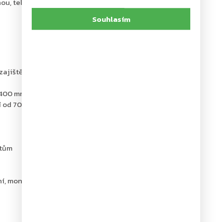
ou, tel.: +420 226 806 200
Souhlasím
ajištěním jednokřídlých dveří v otevřené poloze
1400 mm a váhy 120 kg
 od 70° do 130°
ntům
ní, montážní návod a instalační šablona