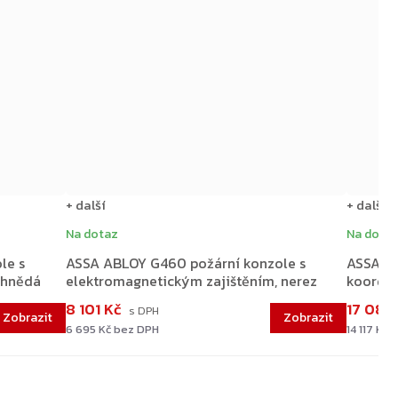
+ další
+ další
Na dotaz
Na dota
le s
ASSA ABLOY G460 požární konzole s
ASSA AB
 hnědá
elektromagnetickým zajištěním, nerez
koordin
8 101 Kč
17 081
6 695 Kč bez DPH
14 117 Kč