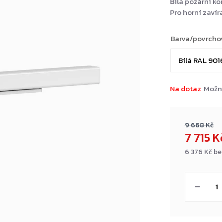
Bílá požární k
Pro horní zaví
Barva/povrcho
Na dotaz
Možn
9 668 Kč
7 715 
6 376 Kč b
Měrná
cena: