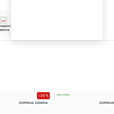
PDF
PDF
PDF
stalační
Prohlášení o
Certifkát (EN)
ablona
vlastnostech
Novinka
–20 %
ZDARMA
ZDARMA
ZDARMA