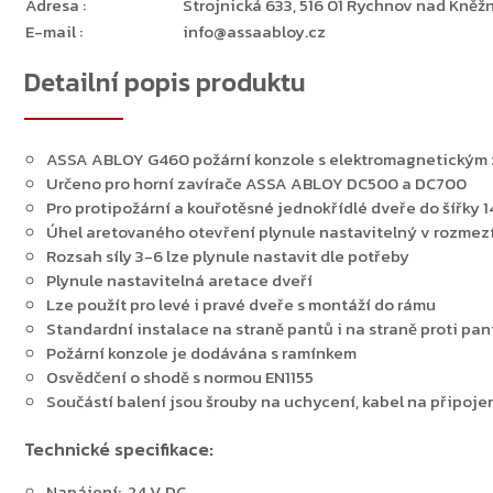
Adresa
:
Strojnická 633, 516 01 Rychnov nad Kněžn
E-mail
:
info@assaabloy.cz
Detailní popis produktu
ASSA ABLOY G460 požární konzole s elektromagnetickým z
Určeno pro horní zavírače ASSA ABLOY DC500 a DC700
Pro protipožární a kouřotěsné jednokřídlé dveře do šířky 
Úhel aretovaného otevření plynule nastavitelný v rozmezí
Rozsah síly 3-6 lze plynule nastavit dle potřeby
Plynule nastavitelná aretace dveří
Lze použít pro levé i pravé dveře s montáží do rámu
Standardní instalace na straně pantů i na straně proti pa
Požární konzole je dodávána s ramínkem
Osvědčení o shodě s normou EN1155
Součástí balení jsou šrouby na uchycení, kabel na připoje
Technické specifikace:
Napájení: 24 V DC