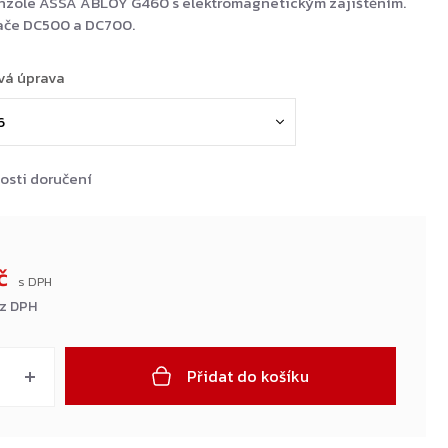
onzole ASSA ABLOY G460 s elektromagnetickým zajištěním.
rače DC500 a DC700.
vá úprava
osti doručení
Kč
ez DPH
Přidat do košíku