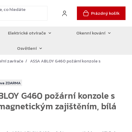
Prázdný košík
Elektrické otvírače
Okenní kování
Osvětlení
eřní zavírače
ASSA ABLOY G460 požární konzole s
ZDARMA
LOY G460 požární konzole s
magnetickým zajištěním, bílá