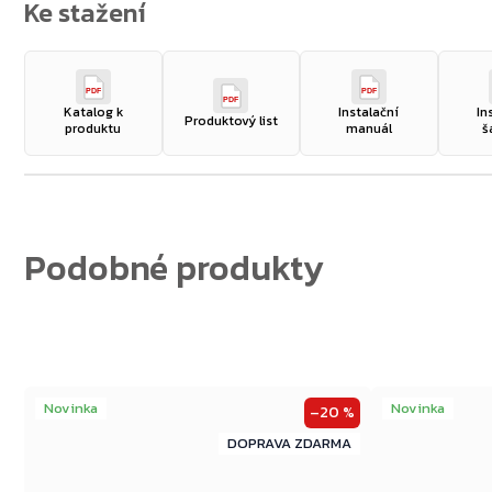
PDF
PDF
PDF
Katalog k
Instalační
In
Produktový list
produktu
manuál
š
Novinka
Novinka
–20 %
ZDARMA
ZDARMA