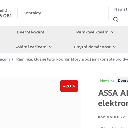
adit?
Kontakty
6 061
Dveřní kování
Panikové kování
Solární zařízení
Chytrá domácnost
íračům
Ramínka, kluzné lišty, koordinátory a požární konzole pro dv
Novinka
–20 %
ASSA AB
elektro
Kód:
AA001172