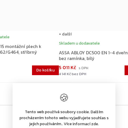
+ další
atele
Skladem u dodavatele
15 montážní plech k
2/G464, stříbrný
ASSA ABLOY DC500 EN 1-4 dveřní
bez ramínka, bílý
5 011 Kč
Do košíku
4 141 Kč bez DPH
🍪
Tento web používá soubory cookie. Dalším
procházením tohoto webu vyjadřujete souhlas s
jejich používáním.. Více informací zde.