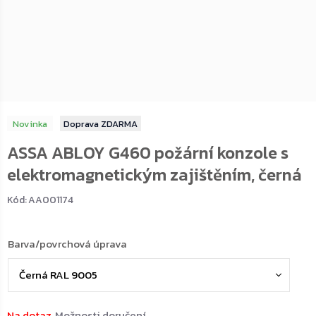
Novinka
ZDARMA
ASSA ABLOY G460 požární konzole s
elektromagnetickým zajištěním, černá
Kód:
AA001174
Barva/povrchová úprava
Na dotaz
Možnosti doručení