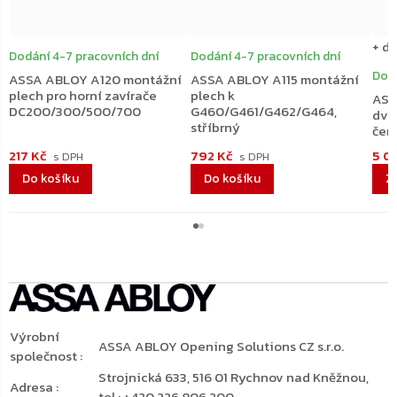
+ da
Dodání 4-7 pracovních dní
Dodání 4-7 pracovních dní
Dodá
ASSA ABLOY A120 montážní
ASSA ABLOY A115 montážní
plech pro horní zavírače
plech k
ASS
DC200/300/500/700
G460/G461/G462/G464,
dve
stříbrný
čer
217 Kč
792 Kč
5 01
Do košíku
Do košíku
Výrobní
ASSA ABLOY Opening Solutions CZ s.r.o.
společnost
:
Strojnická 633, 516 01 Rychnov nad Kněžnou,
Adresa
:
tel.: +420 226 806 200