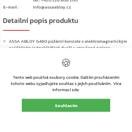
E-mail
:
info@assaabloy.cz
Detailní popis produktu
ASSA ABLOY G460 požární konzole s elektromagnetickým
zajištěním jednokřídlých dveří v otevřené poloze
Určeno pro horní zavírače ASSA ABLOY DC500 a DC700
🍪
Pro protipožární a kouřotěsné jednokřídlé dveře do šířky
1400 mm a váhy 120 kg
Úhel aretovaného otevření plynule nastavitelný v rozmezí
Tento web používá soubory cookie. Dalším procházením
od 70° do 130°
tohoto webu vyjadřujete souhlas s jejich používáním.. Více
Rozsah síly 3-6 lze plynule nastavit dle potřeby
informací zde.
Plynule nastavitelná aretace dveří
Lze použít pro levé i pravé dveře s montáží do rámu
Souhlasím
Standardní instalace na straně pantů i na straně proti
pantům
Požární konzole je dodávána s ramínkem
Osvědčení o shodě s normou EN1155
Součástí balení jsou šrouby na uchycení, kabel na