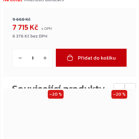
9 668 Kč
7 715 Kč
6 376 Kč bez DPH
Měrná
cena:
Přidat do košíku
←
→
–20 %
–20 %