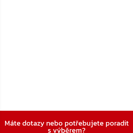
Zápatí
Máte dotazy nebo potřebujete poradit
s výběrem?