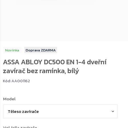
Novinka
ZDARMA
ASSA ABLOY DC500 EN 1-4 dveřní
zavírač bez ramínka, bílý
Kód:
AA001162
Model
Vel./síla zavírače