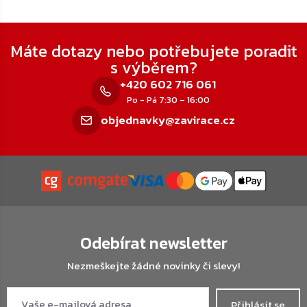
Zápatí
Máte dotazy nebo potřebujete poradit
s výběrem?
+420 602 716 061
Po - Pá 7:30 – 16:00
objednavky@zavirace.cz
Odebírat newsletter
Nezmeškejte žádné novinky či slevy!
Přihlásit se