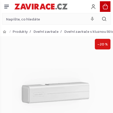
bez ramínka, bílý
Do košíku
Přejít
5 011 Kč
na
obsah
Produkty
Dveřní zavírače
Dveřní zavírače s kluznou lišt
Přejít do košíku
–20 %
Zpět do obchodu