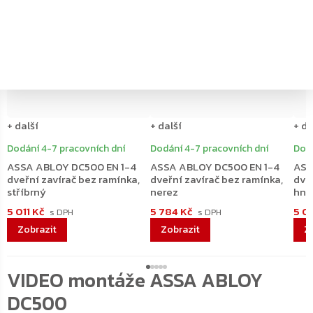
ZDARMA
ZDARMA
ZDARMA
ZDARMA
+ další
+ další
+ da
Dodání 4-7 pracovních dní
Dodání 4-7 pracovních dní
Dodá
ASSA ABLOY DC500 EN 1-4
ASSA ABLOY DC500 EN 1-4
ASS
dveřní zavírač bez ramínka,
dveřní zavírač bez ramínka,
dve
stříbrný
nerez
hně
5 011 Kč
5 784 Kč
5 01
VIDEO montáže ASSA ABLOY
DC500