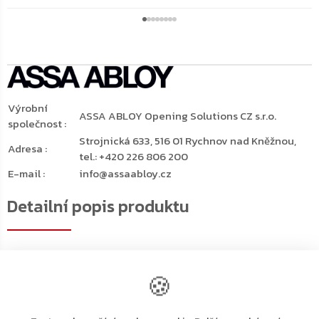
Výrobní
ASSA ABLOY Opening Solutions CZ s.r.o.
společnost
:
Strojnická 633, 516 01 Rychnov nad Kněžnou,
Adresa
:
tel.: +420 226 806 200
E-mail
:
info@assaabloy.cz
Detailní popis produktu
Horní dveřní zavírač s vačkovou technologií ASSA ABLOY
DC500 v bílé barvě
🍪
Dveřní zavírač s vačkovou technologií certifikován s
kluzným ramínkem G193 a G195, které nejsou součástí
balení