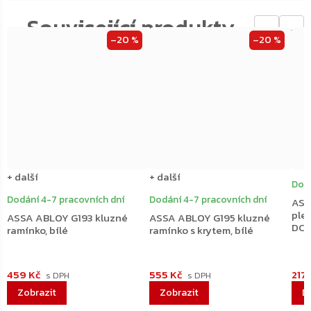
←
→
–20 %
–20 %
+ další
+ další
Dodá
Dodání 4-7 pracovních dní
Dodání 4-7 pracovních dní
ASS
plec
ASSA ABLOY G193 kluzné
ASSA ABLOY G195 kluzné
DC2
ramínko, bílé
ramínko s krytem, bílé
459 Kč
555 Kč
217
D