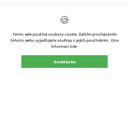
←
→
🍪
–20 %
–20 %
ZDARMA
ZDARMA
Tento web používá soubory cookie. Dalším procházením
tohoto webu vyjadřujete souhlas s jejich používáním.. Více
informací zde.
Souhlasím
+ další
+ další
Na dotaz
Na dotaz
ASSA ABLOY PED700
ASSA ABLOY PED700
paniková hrazda, satin nikl
paniková hrazda, stříbrná
9 936 Kč
6 160 Kč