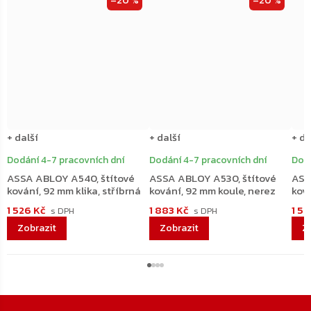
–20 %
–20 %
+ další
+ další
+ da
Dodání 4-7 pracovních dní
Dodání 4-7 pracovních dní
Dodá
ASSA ABLOY A540, štítové
ASSA ABLOY A530, štítové
ASS
kování, 92 mm klika, stříbrná
kování, 92 mm koule, nerez
ková
1 526 Kč
1 883 Kč
1 5
Zápatí