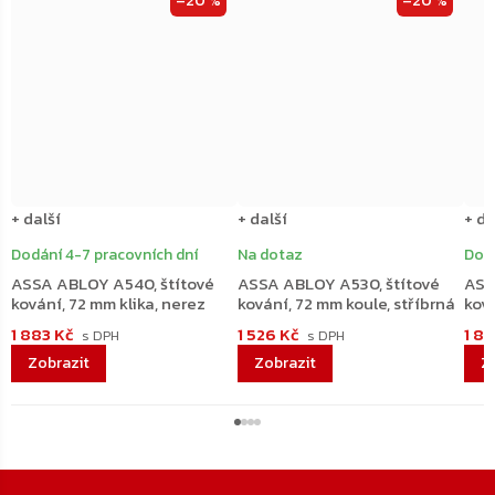
–20 %
–20 %
+ další
+ další
+ da
Dodání 4-7 pracovních dní
Na dotaz
Dodá
ASSA ABLOY A540, štítové
ASSA ABLOY A530, štítové
ASS
kování, 72 mm klika, nerez
kování, 72 mm koule, stříbrná
ková
1 883 Kč
1 526 Kč
1 8
Zápatí