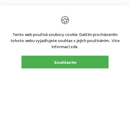
←
→
🍪
–20 %
–20 %
ZDARMA
ZDARMA
Tento web používá soubory cookie. Dalším procházením
tohoto webu vyjadřujete souhlas s jejich používáním.. Více
informací zde.
Souhlasím
+ další
+ další
Na dotaz
Na dotaz
ASSA ABLOY PED700
ASSA ABLOY PED700
paniková hrazda, satin nikl
paniková hrazda, stříbrná
9 936 Kč
6 160 Kč