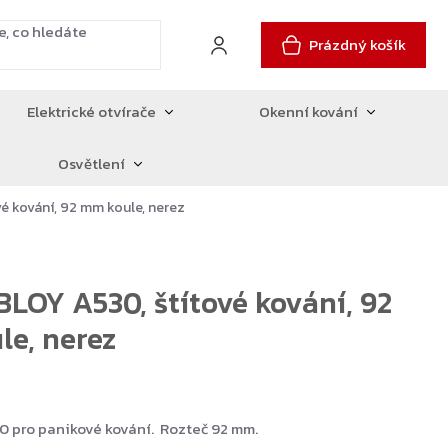
Prázdný košík
Elektrické otvírače
Okenní kování
Osvětlení
é kování, 92 mm koule, nerez
LOY A530, štítové kování, 92
e, nerez
8
30 pro panikové kování. Rozteč 92 mm.