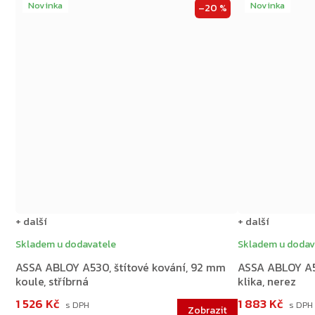
Novinka
Novinka
–20 %
+ další
+ další
Skladem u dodavatele
Skladem u dodav
ASSA ABLOY A530, štítové kování, 92 mm
ASSA ABLOY A5
koule, stříbrná
klika, nerez
1 526 Kč
1 883 Kč