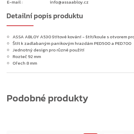
E-mail
:
info@assaabloy.cz
Detailní popis produktu
Zpět do obchodu
ASSA ABLOY A530 štítové kování - štít/koule s otvorem pr
Štít k zadlabaným panikovým hrazdám PED500 a PED700
Jednotný design pro různé použití
Rozteč 92 mm
Ořech 8 mm