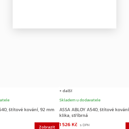
Novinka
–20 %
+ další
atele
Skladem u dodavatele
40, štítové kování, 92 mm
ASSA ABLOY A540, štítové kován
klika, stříbrná
1 526 Kč