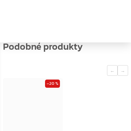
PDF
Katalog k produktu
←
→
–20 %