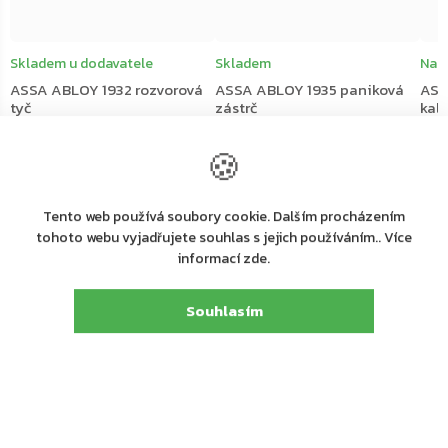
Skladem u dodavatele
Skladem
Na 
ASSA ABLOY 1932 rozvorová
ASSA ABLOY 1935 paniková
ASS
tyč
zástrč
kalí
🍪
1 632 Kč
1 218 Kč
163
Do košíku
Do košíku
D
Tento web používá soubory cookie. Dalším procházením
tohoto webu vyjadřujete souhlas s jejich používáním.. Více
informací zde.
Souhlasím
Výrobní
ASSA ABLOY Opening Solutions CZ s.r.o.
společnost
:
Strojnická 633, 516 01 Rychnov nad Kněžnou,
Adresa
:
tel.: +420 226 806 200