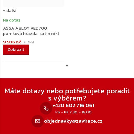
+ další
Na dotaz
ASSA ABLOY PED700
paniková hrazda, satin nikl
9 936 Kč
Zápatí
Máte dotazy nebo potřebujete poradit
s výběrem?
+420 602 716 061
Po - Pá 7:30 – 16:00
objednavky@zavirace.cz