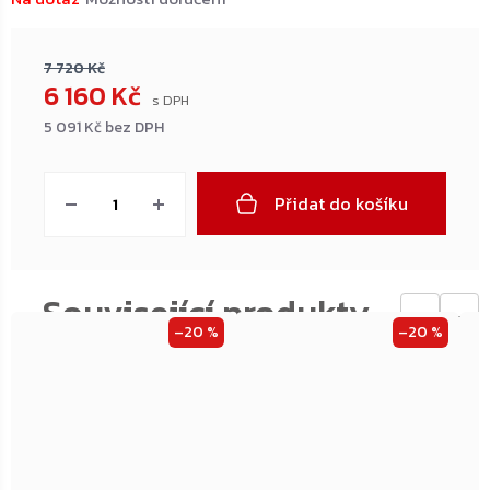
7 720 Kč
6 160 Kč
5 091 Kč bez DPH
Měrná
cena:
Přidat do košíku
←
→
–20 %
–20 %