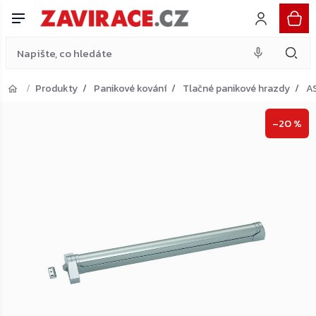
stříbrná
Do košíku
Přejít
6 160 Kč
na
obsah
Produkty
Panikové kování
Tlačné panikové hrazdy
A
Přejít do košíku
–20 %
Zpět do obchodu