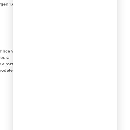
en i.A., Österreich, Tel. +43 (0)
mince všech nominálních hodnot
 eura
a roztřídíte
modelech pokladniček