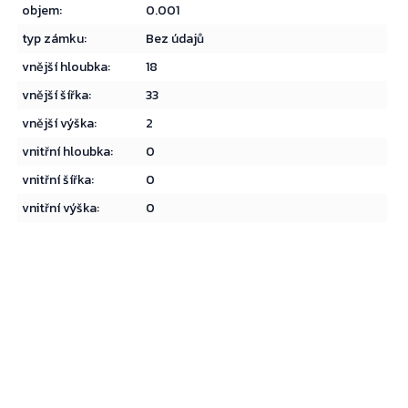
objem
:
0.001
typ zámku
:
Bez údajů
vnější hloubka
:
18
vnější šířka
:
33
vnější výška
:
2
vnitřní hloubka
:
0
vnitřní šířka
:
0
vnitřní výška
:
0