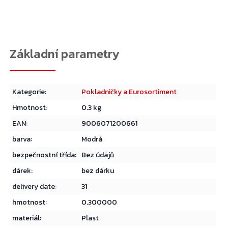
Přejít do košíku
Kategorie
:
Pokladničky a Eurosortiment
Hmotnost
:
0.3 kg
EAN
:
9006071200661
barva
:
Modrá
bezpečnostní třída
:
Bez údajů
dárek
:
bez dárku
delivery date
:
31
hmotnost
:
0.300000
materiál
:
Plast