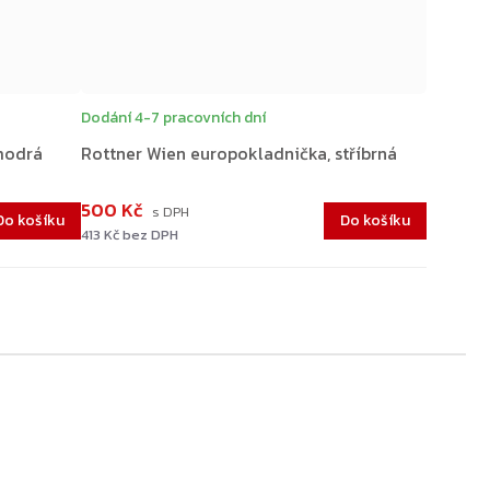
Dodání 4-7 pracovních dní
modrá
Rottner Wien europokladnička, stříbrná
500 Kč
Do košíku
Do košíku
413 Kč bez DPH