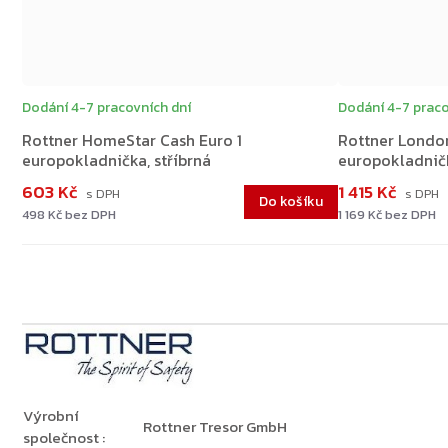
Dodání 4-7 pracovních dní
Dodání 4-7 praco
Rottner HomeStar Cash Euro 1
Rottner Londo
europokladnička, stříbrná
europokladnič
603 Kč
1 415 Kč
Do košíku
498 Kč bez DPH
1 169 Kč bez DPH
Výrobní
Rottner Tresor GmbH
společnost
: