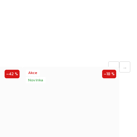
←
→
Akce
–42 %
–18 %
Novinka