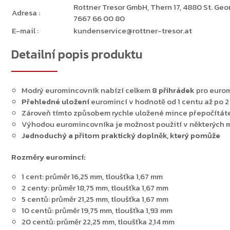
Rottner Tresor GmbH, Thern 17, 4880 St. Georg
Adresa
:
7667 66 00 80
Zpět do obchodu
E-mail
:
kundenservice@rottner-tresor.at
Detailní popis produktu
Modrý euromincovník nabízí celkem
8 přihrádek
pro euro
Přehledné uložení
euromincí v hodnotě od 1 centu až po 2
Zároveň tímto způsobem rychle uložené mince přepočítáte 
Výhodou euromincovníka je možnost použití v některých 
Jednoduchý a přitom praktický doplněk, který pomůže
Rozměry euromincí:
1 cent: průměr 16,25 mm, tloušťka 1,67 mm
2 centy: průměr 18,75 mm, tloušťka 1,67 mm
5 centů: průměr 21,25 mm, tloušťka 1,67 mm
10 centů: průměr 19,75 mm, tloušťka 1,93 mm
20 centů: průměr 22,25 mm, tloušťka 2,14 mm