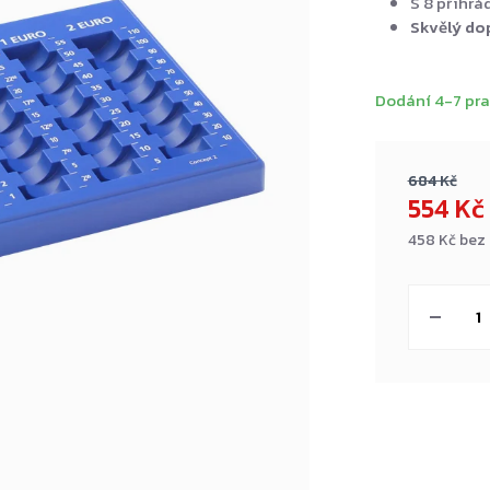
S 8 přihrá
Skvělý do
Dodání 4-7 pra
684 Kč
554 Kč
458 Kč bez
Měrná
cena: