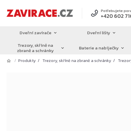
Přejít
na
Potřebujete por
+420 602 71
obsah
Dveřní zavírače
Dveřní lišty
Trezory, skříně na
Baterie a nabíječky
zbraně a schránky
Produkty
Trezory, skříně na zbraně a schránky
Trezor