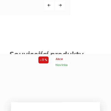
Akce
–11 %
Novinka