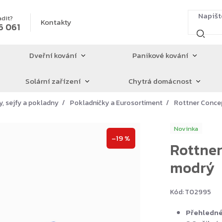
adit?
Kontakty
6 061
Dveřní kování
Panikové kování
Solární zařízení
Chytrá domácnost
y, sejfy a pokladny
Pokladničky a Eurosortiment
Rottner Conce
Novinka
–19 %
Rottner
modrý
Kód:
T02995
Přehledné 