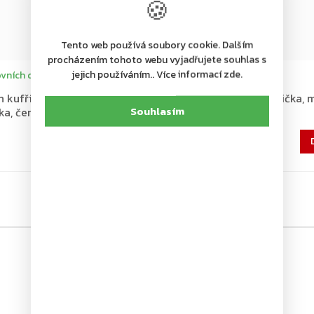
🍪
Tento web používá soubory cookie. Dalším
procházením tohoto webu vyjadřujete souhlas s
jejich používáním.. Více informací zde.
vních dní
Dodání 4-7 pracovních dní
n kufříková
Rottner Wien europokladnička, 
Souhlasím
ka, černá
577 Kč
Do košíku
477 Kč bez DPH