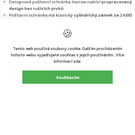
Designová poštovní schránka Harrow nabízí
propracovaný
design bez rušících prvků
Poštovní schránka má klasický
cylindrický zámek se 2 klíči
a přední vhoz na poštu
Přední vhod má
krytku, která
zabraňuje vnikání dešťové
🍪
vody nebo nečistot
Zároveň vhodně doplňuje přední dvířka pro výběr pošty
Výsledkem jsou čisté linie, avšak schránka nemá jmenovku
Tento web používá soubory cookie. Dalším procházením
Kvalitní ocelové provedení
odolá povětrnostním vlivům a
tohoto webu vyjadřujete souhlas s jejich používáním.. Více
korozi
informací zde.
Zadní strana disponuje připravenými
otvory pro upevnění
na stěnu, fasádu domu, plot nebo zeď
Souhlasím
Materiál k upevnění je součástí dodávky
Hlavní výhody:
Cylindrický zámek se 2 klíči
Přední vhod pro poštu
Bez jmenovky
Kvalitní ocelové provedení