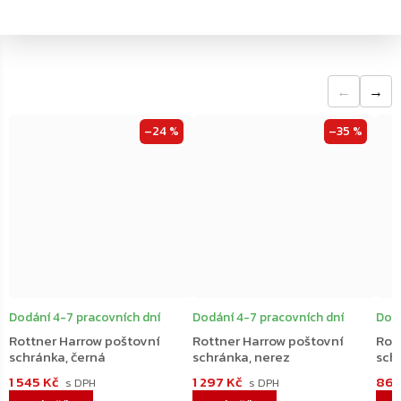
←
→
–24 %
–35 %
Dodání 4-7 pracovních dní
Dodání 4-7 pracovních dní
Dodá
Rottner Harrow poštovní
Rottner Harrow poštovní
Rot
schránka, černá
schránka, nerez
schr
1 545 Kč
1 297 Kč
864