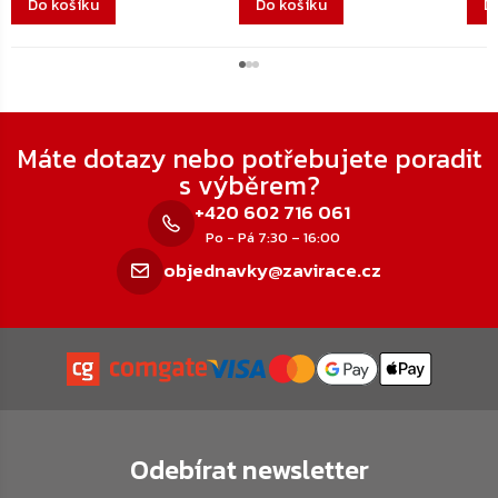
Do košíku
Do košíku
D
Zápatí
Máte dotazy nebo potřebujete poradit
s výběrem?
+420 602 716 061
Po - Pá 7:30 – 16:00
objednavky@zavirace.cz
Odebírat newsletter