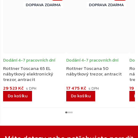
ZDARMA
ZDARMA
ZDARMA
ZDARMA
Dodání 4-7 pracovních dní
Dodání 4-7 pracovních dní
Dodá
Rottner Toscana 65 EL
Rottner Toscana 50
Rot
nábytkový elektronický
nábytkový trezor, antracit
náb
trezor, antracit
trez
29 523 Kč
17 475 Kč
19 
Do košíku
Do košíku
D
Zápatí