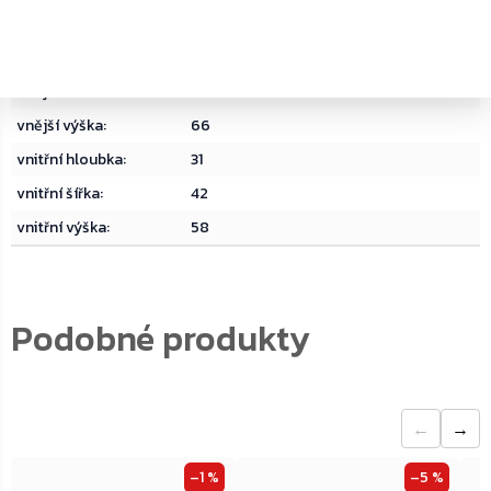
typ zámku
:
Trezorový zámek na klíč
vnější hloubka
:
41
vnější šířka
:
49
vnější výška
:
66
vnitřní hloubka
:
31
vnitřní šířka
:
42
vnitřní výška
:
58
←
→
–1 %
–5 %