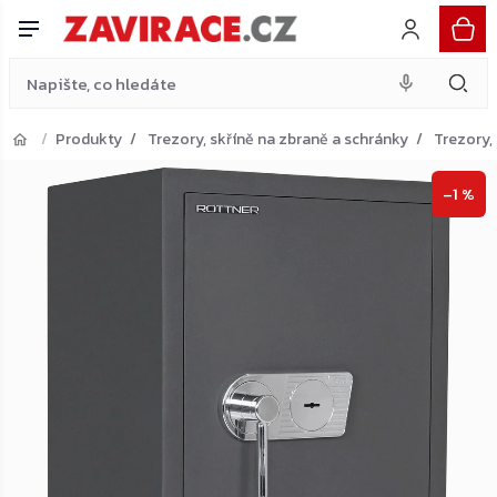
antracit
Do košíku
Přejít
25 956 Kč
na
obsah
Produkty
Trezory, skříně na zbraně a schránky
Trezory,
Přejít do košíku
–1 %
Zpět do obchodu