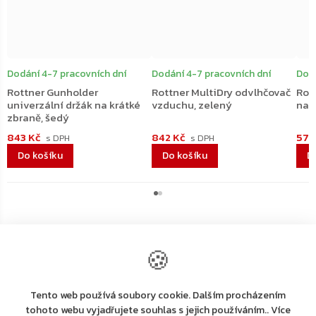
Dodání 4-7 pracovních dní
Dodání 4-7 pracovních dní
Dodá
Rottner Gunholder
Rottner MultiDry odvlhčovač
Rot
univerzální držák na krátké
vzduchu, zelený
na 
zbraně, šedý
843 Kč
842 Kč
579
Do košíku
Do košíku
D
🍪
Tento web používá soubory cookie. Dalším procházením
Výrobní
tohoto webu vyjadřujete souhlas s jejich používáním.. Více