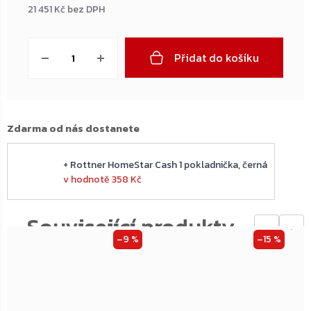
21 451 Kč bez DPH
Měrná
cena:
Přidat do košíku
Zdarma od nás dostanete
+ Rottner HomeStar Cash 1 pokladnička, černá
v hodnotě 358 Kč
←
→
–9 %
–15 %