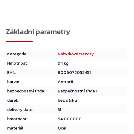
Kategorie
:
Nábytkové trezory
Hmotnost
:
94 kg
EAN
:
9006072055451
barva
:
Antracit
bezpečnostní třída
:
Bezpečnostní třída I
dárek
:
bez dárku
delivery date
:
31
Přejít do košíku
hmotnost
:
94.000000
materiál
:
Ocel