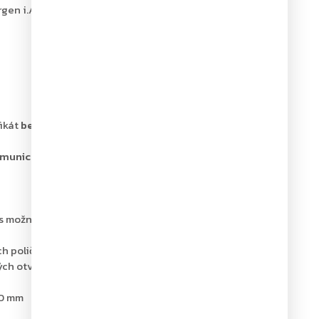
en i.A., Österreich, Tel. +43 (0)
fikát
bezpečnostní třídy I (ČSN EN 1143-1
), takže uložené
 munice
s možností otevření až do 90°, které se po zadání kódu
ch poliček
ch otvorů pro ukotvení
60 mm