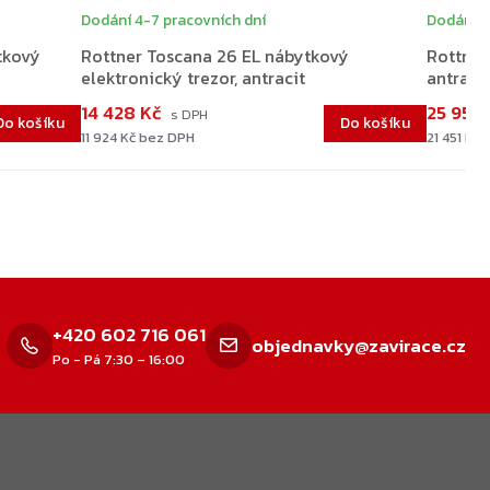
Dodání 4-7 pracovních dní
Dodání 4
tkový
Rottner Toscana 26 EL nábytkový
Rottner
elektronický trezor, antracit
antracit
14 428 Kč
25 956
Do košíku
Do košíku
11 924 Kč bez DPH
21 451 Kč
+420 602 716 061
objednavky@zavirace.cz
Po - Pá 7:30 – 16:00