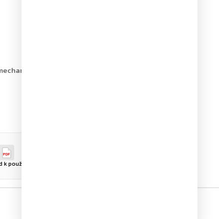
í mechanizmus
PDF
 k použití