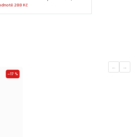
odnotě 288 Kč
←
→
–17 %