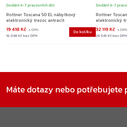
Dodání 4-7 pracovních dní
Dodání 4-7 praco
Rottner Toscana 50 EL nábytkový
Rottner Tosca
elektronický trezor, antracit
elektronický tr
19 418 Kč
32 119 Kč
Do košíku
16 048 Kč bez DPH
26 545 Kč bez DPH
Zápatí
Máte dotazy nebo potřebujete 