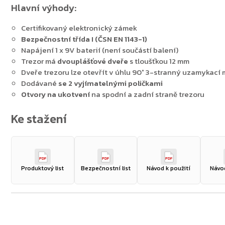
Hlavní výhody:
Certifikovaný elektronický zámek
Bezpečnostní třída I (ČSN EN 1143-1)
Napájení 1 x 9V baterií (není součástí balení)
Trezor má
dvouplášťové dveře
s tloušťkou 12 mm
Dveře trezoru lze otevřít v úhlu 90° 3-stranný uzamykac
Dodávané
se 2 vyjímatelnými poličkami
Otvory na ukotvení
na spodní a zadní straně trezoru
PDF
PDF
PDF
Produktový list
Bezpečnostní list
Návod k použití
Návod