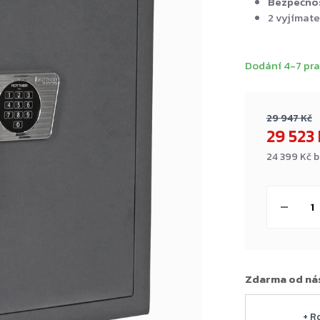
Bezpečnost
2 vyjímate
Dodání 4-7 pra
29 947 Kč
29 523
24 399 Kč 
Měrná
cena:
Zdarma od ná
+ R