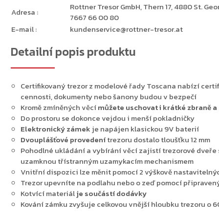
Rottner Tresor GmbH, Thern 17, 4880 St. Georg
Adresa
:
7667 66 00 80
E-mail
:
kundenservice@rottner-tresor.at
Detailní popis produktu
Certifikovaný trezor z modelové řady Toscana nabízí certi
cennosti, dokumenty nebo šanony budou v bezpečí
Kromě zmíněných věcí
můžete uschovat i krátké zbraně a
Do prostoru se dokonce vejdou i menší pokladničky
Elektronický zámek
je napájen klasickou 9V baterií
Dvouplášťové
provedení
trezoru dostalo tloušťku 12 mm
Pohodlné ukládání a vybírání věcí zajistí trezorové dveře 
uzamknou třístranným uzamykacím mechanismem
Vnitřní dispozici lze měnit pomocí 2 výškově nastavitelný
Trezor upevníte na podlahu nebo o zeď pomocí připravený
Zpět do obchodu
Kotvící materiál
je součástí dodávky
Kování zámku zvyšuje celkovou vnější hloubku trezoru o 