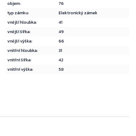
objem
:
76
typ zámku
:
Elektronický zámek
vnější hloubka
:
41
vnější šířka
:
49
vnější výška
:
66
vnitřní hloubka
:
31
vnitřní šířka
:
42
vnitřní výška
:
58