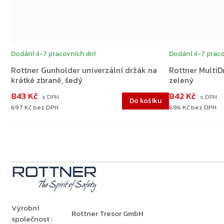
Dodání 4-7 pracovních dní
Dodání 4-7 praco
Rottner Gunholder univerzální držák na
Rottner MultiD
krátké zbraně, šedý
zelený
843 Kč
842 Kč
Do košíku
697 Kč bez DPH
696 Kč bez DPH
Výrobní
Rottner Tresor GmbH
společnost
: