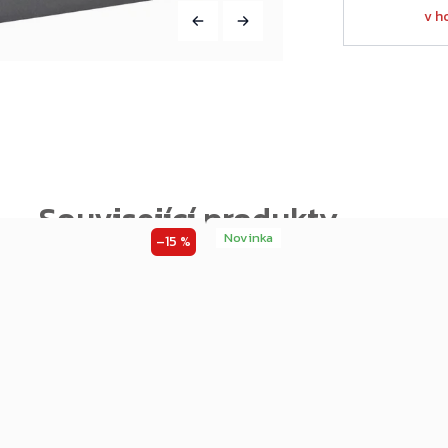
v h
Novinka
–15 %