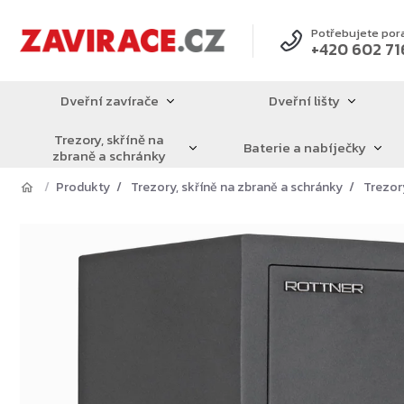
Přejít
na
Potřebujete por
+420 602 71
obsah
Dveřní zavírače
Dveřní lišty
Trezory, skříně na
Baterie a nabíječky
zbraně a schránky
Produkty
Trezory, skříně na zbraně a schránky
Trezor