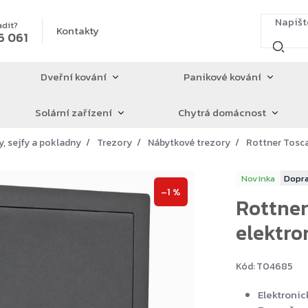
adit?
Kontakty
6 061
Dveřní kování
Panikové kování
Solární zařízení
Chytrá domácnost
y, sejfy a pokladny
Trezory
Nábytkové trezory
Rottner Tosca
Novinka
–1 %
Rottner
elektron
Kód:
T04685
Elektroni