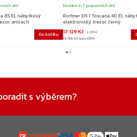
vních dní
Dodání 4-7 pracovních dní
na 85 EL nábytkový
Rottner EN 1 Toscana 40 EL náby
ezor, antracit
elektronický trezor, černý
17 129 Kč
Do košíku
14 156 Kč bez DPH
poradit s výběrem?