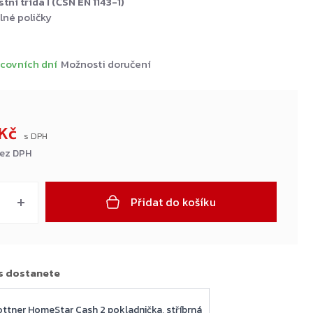
ní třída I (ČSN EN 1143-1)
lné poličky
covních dní
Možnosti doručení
 Kč
bez DPH
Přidat do košíku
s dostanete
ottner HomeStar Cash 2 pokladnička, stříbrná