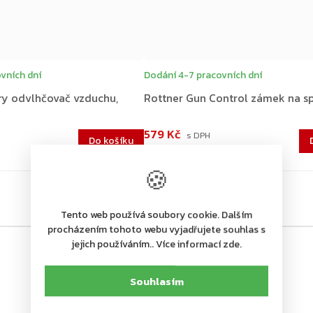
vních dní
Dodání 4-7 pracovních dní
ry odvlhčovač vzduchu,
Rottner Gun Control zámek na s
579 Kč
Do košíku
479 Kč bez DPH
🍪
Tento web používá soubory cookie. Dalším
procházením tohoto webu vyjadřujete souhlas s
jejich používáním.. Více informací zde.
Souhlasím