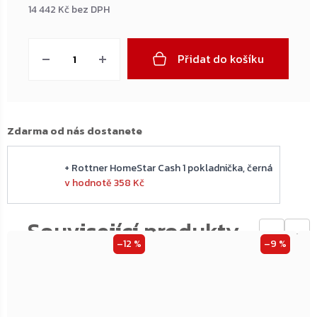
14 442 Kč bez DPH
Měrná
cena:
Přidat do košíku
Zdarma od nás dostanete
+ Rottner HomeStar Cash 1 pokladnička, černá
v hodnotě 358 Kč
←
→
–12 %
–9 %