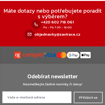
Zápatí
Máte dotazy nebo potřebujete poradit
s výběrem?
+420 602 716 061
Po - Pá 7:30 – 16:00
objednavky@zavirace.cz
Odebírat newsletter
Nezmeškejte žádné novinky či slevy!
Přihlásit se