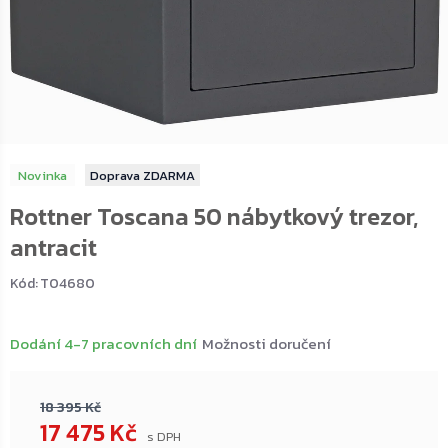
Novinka
ZDARMA
Rottner Toscana 50 nábytkový trezor,
antracit
Kód:
T04680
Dodání 4-7 pracovních dní
Možnosti doručení
18 395 Kč
17 475 Kč