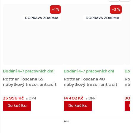
–1 %
–3 %
ZDARMA
ZDARMA
ZDARMA
ZDARMA
Dodání 4-7 pracovních dní
Dodání 4-7 pracovních dní
Dodá
Rottner Toscana 65
Rottner Toscana 40
Rot
nábytkový trezor, antracit
nábytkový trezor, antracit
náby
25 956 Kč
14 402 Kč
30 
Do košíku
Do košíku
D