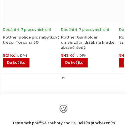
Dodání 4-7 pracovních dní
Dodání 4-7 pracovních dní
Dodá
Rottner police pro nábytkový
Rottner Gunholder
Rot
trezor Toscana 50
univerzální držák na krátké
vzd
zbraně, šedý
921 Kč
843 Kč
842
Do košíku
Do košíku
D
🍪
Výrobní
Tento web používá soubory cookie. Dalším procházením