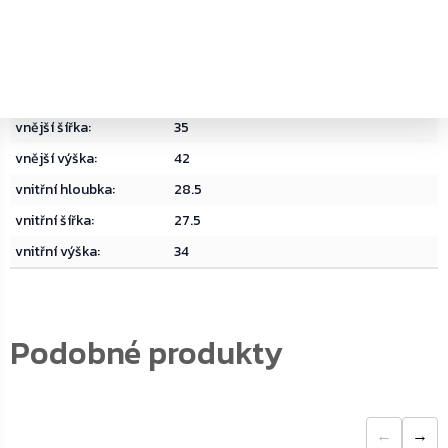
materiál
:
Ocel
objem
:
27
typ zámku
:
Trezorový zámek na klíč
vnější hloubka
:
38
vnější šířka
:
35
vnější výška
:
42
vnitřní hloubka
:
28.5
vnitřní šířka
:
27.5
vnitřní výška
:
34
←
→