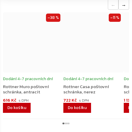
←
→
–38 %
–11 %
Dodání 4-7 pracovních dní
Dodání 4-7 pracovních dní
Dodá
Rottner Muro poštovní
Rottner Casa poštovní
Rot
schránka, antracit
schránka, nerez
sch
616 Kč
722 Kč
1 13
Do košíku
Do košíku
D