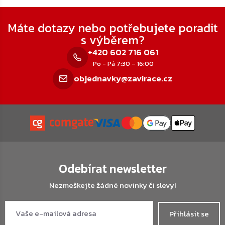
Zápatí
Máte dotazy nebo potřebujete poradit
s výběrem?
+420 602 716 061
Po - Pá 7:30 – 16:00
objednavky@zavirace.cz
Odebírat newsletter
Nezmeškejte žádné novinky či slevy!
Přihlásit se