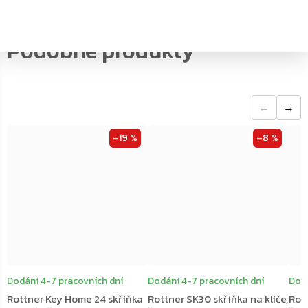
←
→
–19 %
–8 %
Dodání 4-7 pracovních dní
Dodání 4-7 pracovních dní
Dodá
Rottner Key Home 24 skříňka
Rottner SK30 skříňka na klíče,
Rott