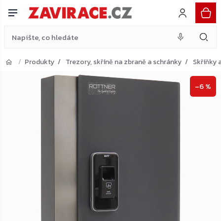
Rottner Key Pro 24 skříňka na klíče, černá
Přejít
Do košíku
4 854 Kč
na
obsah
Produkty
Trezory, skříně na zbraně a schránky
Skříňky a
Přejít do košíku
–6 %
Zpět do obchodu