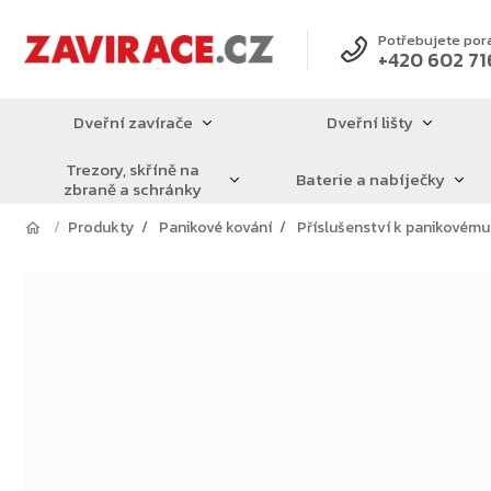
Přejít
na
Potřebujete por
+420 602 71
obsah
Dveřní zavírače
Dveřní lišty
Trezory, skříně na
Baterie a nabíječky
zbraně a schránky
Produkty
Panikové kování
Příslušenství k panikovému