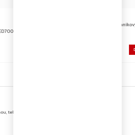
Dodání 4-7 pracovních dní
Nemef 1921/21 zadlabací paniko
levý/pravý, pasivní křídlo
D700 paniková hrazda,
1 584 Kč
1 309 Kč bez DPH
ou, tel.: +420 226 806 200