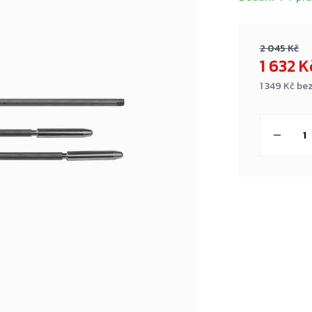
2 045 Kč
1 632 
1 349 Kč be
Měrná
cena: