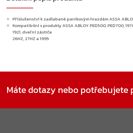
Příslušenství k zadlabané panikovým hrazdám ASSA ABL
Kompatibilní s produkty ASSA ABLOY PED500, PED700, 19
1921, dveřní zástrče
26HZ, 27HZ a 1995
Zápatí
Máte dotazy nebo potřebujete 