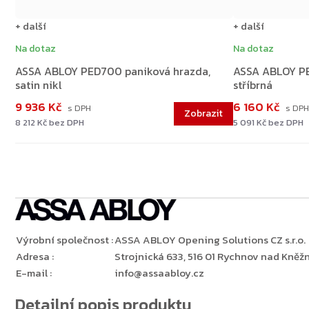
+ další
+ další
Na dotaz
Na dotaz
ASSA ABLOY PED700 paniková hrazda,
ASSA ABLOY PE
satin nikl
stříbrná
9 936 Kč
6 160 Kč
Zpět do obchodu
8 212 Kč bez DPH
5 091 Kč bez DPH
Výrobní společnost
:
ASSA ABLOY Opening Solutions CZ s.r.o.
Adresa
:
Strojnická 633, 516 01 Rychnov nad Kněžn
E-mail
:
info@assaabloy.cz
Detailní popis produktu