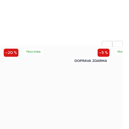
←
→
Novinka
Novin
–20 %
–5 %
ZDARMA
ZDARMA