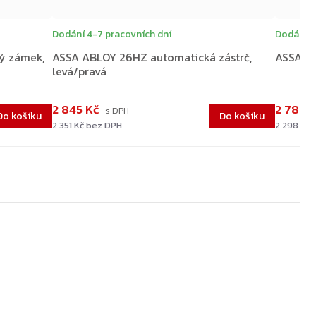
Dodání 4-7 pracovních dní
Dodání 4
vý zámek,
ASSA ABLOY 26HZ automatická zástrč,
ASSA AB
levá/pravá
2 845 Kč
2 781 
Přejít do košíku
Do košíku
Do košíku
2 351 Kč bez DPH
2 298 Kč