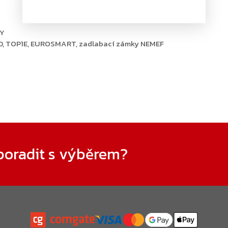
OY
70, TOP1E, EUROSMART, zadlabací zámky NEMEF
poradit s výběrem?