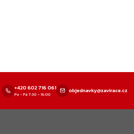
+420 602 716 061
objednavky@zavirace.cz
Po - Pá 7:30 – 16:00