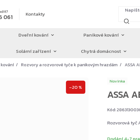
adit?
Kontakty
6 061
Dveřní kování
Panikové kování
Solární zařízení
Chytrá domácnost
 kování
Rozvory a rozvorové tyče k panikovým hrazdám
ASSA A
Novinka
–20 %
ASSA AB
Kód:
28631300
Rozvorová tyč
Dodání 4-7 pra