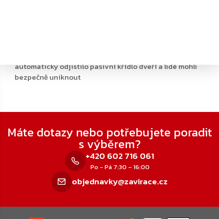
Příslušenství k zadlabané panikové hrazdě
Paniková zástrč je speciální dveřní mechanismus pro
dvoukřídlé dveře
Slouží k tomu, aby se v případě nouze (např. požáru)
automaticky odjistilo pasivní křídlo dveří a lidé mohli
bezpečně uniknout
Zápatí
Máte dotazy nebo potřebujete poradit
s výběrem?
+420 602 716 061
Po - Pá 7:30 – 16:00
objednavky@zavirace.cz