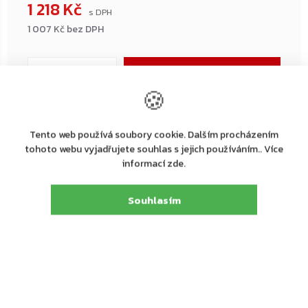
1 218 Kč
1 007 Kč bez DPH
Měrná
cena:
Přidat do košíku
🍪
Tento web používá soubory cookie. Dalším procházením
←
→
tohoto webu vyjadřujete souhlas s jejich používáním.. Více
–20 %
–20 %
informací zde.
ZDARMA
ZDARMA
Souhlasím
+ další
+ další
Dodá