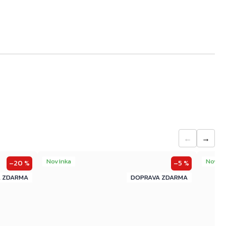
Přejít do košíku
←
→
Novinka
Novin
–20 %
–5 %
ZDARMA
ZDARMA
ZDARMA