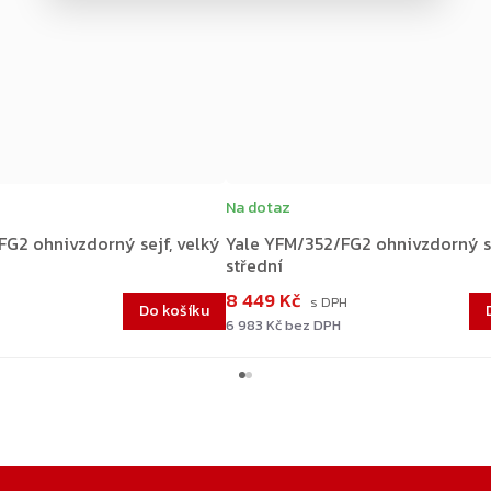
Na dotaz
G2 ohnivzdorný sejf, velký
Yale YFM/352/FG2 ohnivzdorný se
střední
8 449 Kč
Do košíku
6 983 Kč bez DPH