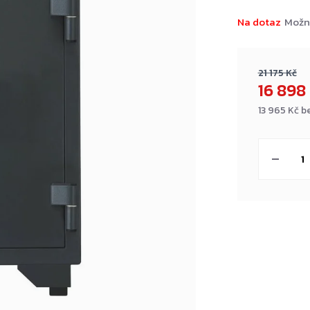
Na dotaz
Možn
21 175 Kč
16 898
13 965 Kč b
Měrná
cena: