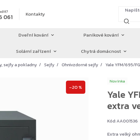
adit?
Kontakty
6 061
Dveřní kování
Panikové kování
Solární zařízení
Chytrá domácnost
y, sejfy a pokladny
Sejfy
Ohnivzdorné sejfy
Yale YFM/695/FG2
Novinka
–20 %
Yale YF
extra v
Kód:
AA001536
Extra velký oh