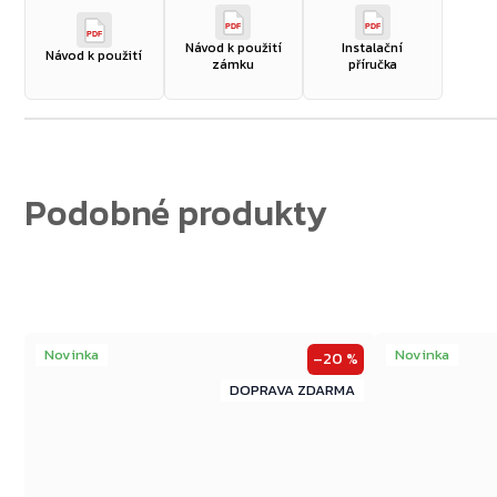
Zpět do obchodu
PDF
PDF
PDF
Návod k použití
Instalační
Návod k použití
zámku
příručka
Novinka
Novinka
–20 %
ZDARMA
ZDARMA