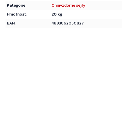
Kategorie
:
Ohnivzdorné sejfy
Hmotnost
:
20 kg
EAN
:
4893862050827