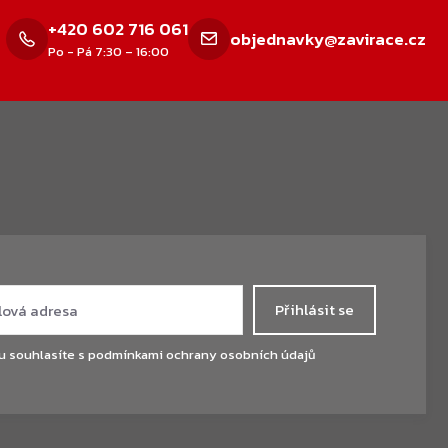
+420 602 716 061
objednavky@zavirace.cz
Po - Pá 7:30 – 16:00
Přihlásit se
u souhlasíte s
podmínkami ochrany osobních údajů