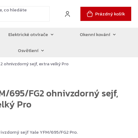
Prázdný košík
Elektrické otvírače
Okenní kování
Osvětlení
 ohnivzdorný sejf, extra velký Pro
M/695/FG2 ohnivzdorný sejf,
elký Pro
nivzdorný sejf Yale YFM/695/FG2 Pro.