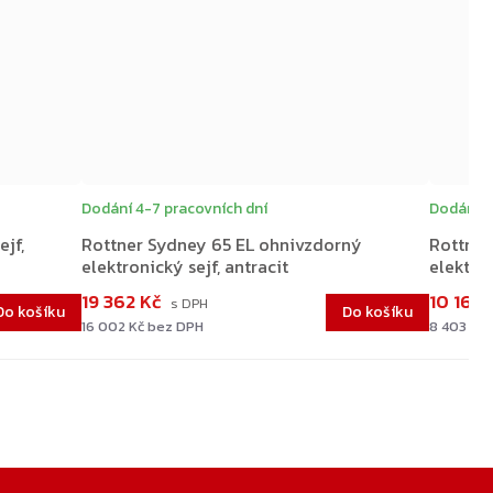
Dodání 4-7 pracovních dní
Dodání 4
jf,
Rottner Sydney 65 EL ohnivzdorný
Rottner
elektronický sejf, antracit
elektron
19 362 Kč
10 168
Do košíku
Do košíku
16 002 Kč bez DPH
8 403 Kč