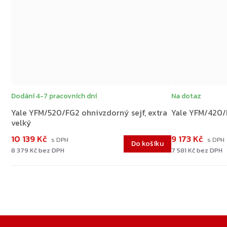
Dodání 4-7 pracovních dní
Na dotaz
Yale YFM/520/FG2 ohnivzdorný sejf, extra
Yale YFM/420/F
velký
10 139 Kč
9 173 Kč
Do košíku
8 379 Kč bez DPH
7 581 Kč bez DPH
Zápatí