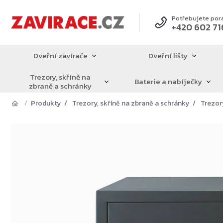
Přejít
na
Potřebujete por
+420 602 71
obsah
Dveřní zavírače
Dveřní lišty
Trezory, skříně na
Baterie a nabíječky
zbraně a schránky
Produkty
Trezory, skříně na zbraně a schránky
Trezor