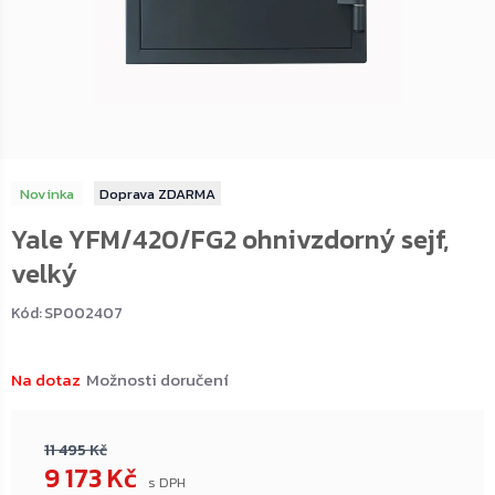
Novinka
ZDARMA
Yale YFM/420/FG2 ohnivzdorný sejf,
velký
Kód:
SP002407
Na dotaz
Možnosti doručení
11 495 Kč
9 173 Kč