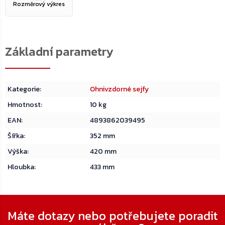
Rozměrový výkres
Kategorie
:
Ohnivzdorné sejfy
Hmotnost
:
10 kg
EAN
:
4893862039495
Šířka
:
352 mm
Výška
:
420 mm
Hloubka
:
433 mm
Zápatí
Máte dotazy nebo potřebujete poradit