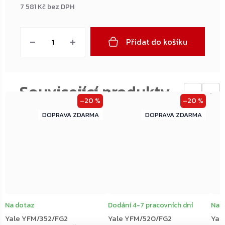
7 581 Kč bez DPH
Měrná
cena:
Přidat do košíku
←
→
–20 %
–20 %
ZDARMA
ZDARMA
ZDARMA
ZDARMA
Na dotaz
Dodání 4-7 pracovních dní
Na 
Yale YFM/352/FG2
Yale YFM/520/FG2
Yal