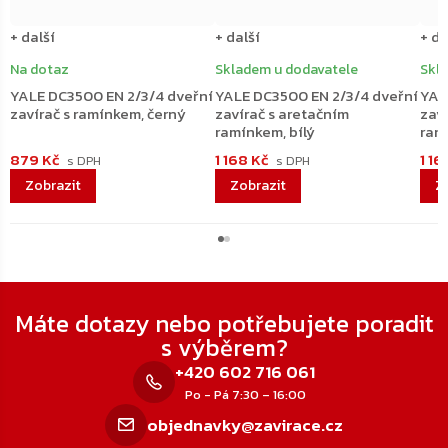
+ další
+ další
+ da
Na dotaz
Skladem u dodavatele
Skl
YALE DC3500 EN 2/3/4 dveřní
YALE DC3500 EN 2/3/4 dveřní
YAL
zavírač s ramínkem, černý
zavírač s aretačním
zav
ramínkem, bílý
ram
879 Kč
1 168 Kč
1 16
Zápatí
Máte dotazy nebo potřebujete poradit
s výběrem?
+420 602 716 061
Po - Pá 7:30 – 16:00
objednavky@zavirace.cz