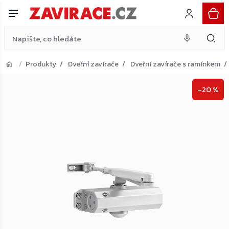
ramínkem, bílý
Do košíku
Přejít
879 Kč
na
obsah
Produkty
Dveřní zavírače
Dveřní zavírače s ramínkem
Přejít do košíku
–20 %
Zpět do obchodu