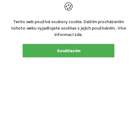
🍪
Tento web používá soubory cookie. Dalším procházením
tohoto webu vyjadřujete souhlas s jejich používáním.. Více
informací zde.
Výrobní
ASSA ABLOY Opening Solutions CZ s.r.o.
společnost
:
Strojnická 633, 516 01 Rychnov nad Kněžnou,
Souhlasím
Adresa
:
tel.: +420 226 806 200
E-mail
:
info@assaabloy.cz
Detailní popis produktu
Dveřní zavírač s horní montáží YALE DC3500 v bílé barvě
Dveřní zavírač s hřebenovou technologií certifikován s
lomeným ramínkem, které je součástí zavírače
Rozsah zavíracích sil 2/3/4 s lomeným ramínkem
Pro protipožární a kouřotěsné dveře do šířky 1100 mm a
váhy 80 kg