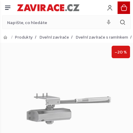
ramínkem a paralelním plechem, stříbrný
Do košíku
Přejít
879 Kč
na
obsah
Produkty
Dveřní zavírače
Dveřní zavírače s ramínkem
Přejít do košíku
–20 %
Zpět do obchodu