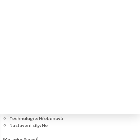
lomeným ramínkem, které je součástí zavírače
Rozsah zavíracích sil 2/3/4 s lomeným ramínkem
Pro protipožární a kouřotěsné dveře do šířky 1100 mm a
váhy 80 kg
Možnost použití pro pravé i levé
Plynule nastavitelná rychlost zavíraní, dovíraní
Síla zavírače nastavitelná dle montáže
Úhel otevření do 180˚
Osvědčení o shodě s normou EN1154
Součástí balení jsou šrouby na uchycení, montážní návod
a instalační šablona
Technické parametry:
Protipožární certifikace: Ano
Funkce přidržení otevření: Ne
Způsob montáže: Horní
Technologie: Hřebenová
Nastavení síly: Ne