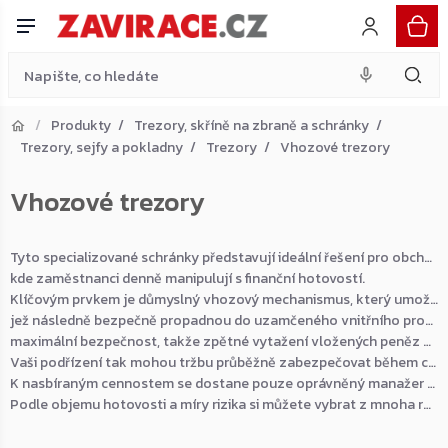
Přejít
na
obsah
Produkty
Trezory, skříně na zbraně a schránky
Trezory, sejfy a pokladny
Trezory
Vhozové trezory
Přejít do košíku
Vhozové trezory
Zpět do obchodu
Tyto specializované schránky představují ideální řešení pro obchody, restaurace a všude tam,
kde zaměstnanci denně manipulují s finanční hotovostí.
Klíčovým prvkem je důmyslný vhozový mechanismus, který umožňuje rychlé vložení tržby, obálek nebo účtenek,
jež následně bezpečně propadnou do uzamčeného vnitřního prostoru. Konstrukce zásuvky je navržena s důrazem na
maximální bezpečnost, takže zpětné vytažení vložených peněz přes vhazovací otvor je pro nepovolané osoby naprosto nemožné.
Vaši podřízení tak mohou tržbu průběžně zabezpečovat během celé pracovní směny, aniž by měli přístup k celkovému obsahu uvnitř.
K nasbíraným cennostem se dostane pouze oprávněný manažer nebo majitel, a to skrze hlavní přední dveře jištěné odolným zámkem.
Podle objemu hotovosti a míry rizika si můžete vybrat z mnoha rozměrů a různých certifikovaných bezpečnostních tříd.