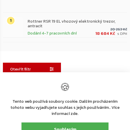
Nejprodávanější
Rottner RSR 19 EL vhozový elektronický trezor,
antracit
20 263 Kč
18 684 Kč
Dodání 4-7 pracovních dní
Otevřít filtr
🍪
Výpis
–7 %
produktů
ZDARMA
Tento web používá soubory cookie. Dalším procházením
ZDARMA
tohoto webu vyjadřujete souhlas s jejich používáním.. Více
informací zde.
Souhlasím