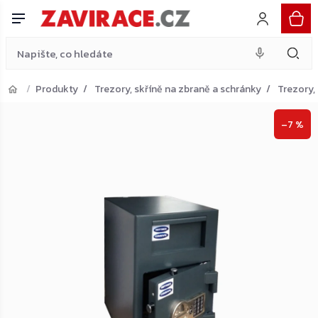
trezor, antracit
Do košíku
Přejít
18 684 Kč
na
obsah
Produkty
Trezory, skříně na zbraně a schránky
Trezory,
Přejít do košíku
–7 %
Zpět do obchodu