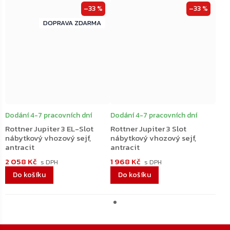
–33 %
–33 %
ZDARMA
ZDARMA
Dodání 4-7 pracovních dní
Dodání 4-7 pracovních dní
Rottner Jupiter 3 EL-Slot
Rottner Jupiter 3 Slot
nábytkový vhozový sejf,
nábytkový vhozový sejf,
antracit
antracit
2 058 Kč
1 968 Kč
Do košíku
Do košíku