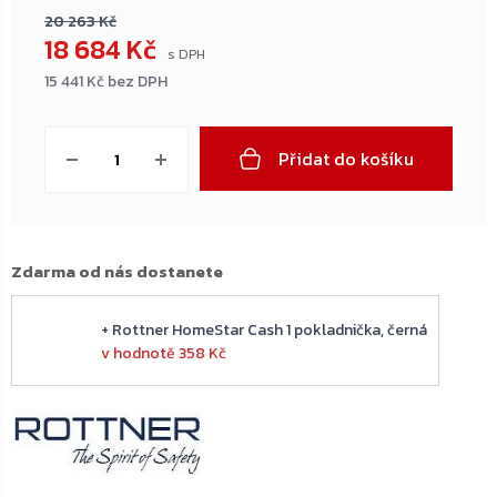
20 263 Kč
18 684 Kč
15 441 Kč bez DPH
Měrná
cena:
Přidat do košíku
Zdarma od nás dostanete
+ Rottner HomeStar Cash 1 pokladnička, černá
v hodnotě 358 Kč