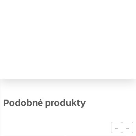
objem
:
48
typ zámku
:
Bez údajů
vnější hloubka
:
38.1
vnější šířka
:
34.2
vnější výška
:
48.9
vnitřní hloubka
:
31.7
vnitřní šířka
:
33
vnitřní výška
:
46.4
←
→