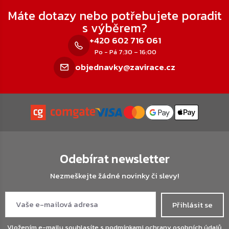
Zápatí
Máte dotazy nebo potřebujete poradit
s výběrem?
+420 602 716 061
Po - Pá 7:30 – 16:00
objednavky@zavirace.cz
Odebírat newsletter
Nezmeškejte žádné novinky či slevy!
Přihlásit se
Vložením e-mailu souhlasíte s
podmínkami ochrany osobních údajů