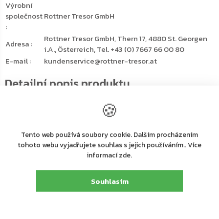
Výrobní
společnost
Rottner Tresor GmbH
:
Rottner Tresor GmbH, Thern 17, 4880 St. Georgen
Adresa
:
i.A., Österreich, Tel. +43 (0) 7667 66 00 80
E-mail
:
kundenservice@rottner-tresor.at
Detailní popis produktu
🍪
Vhozový antracitový trezor nabízí výbornou možnost jak
uchovat cennosti nebo hotovost
bez nutnosti otevírat
Tento web používá soubory cookie. Dalším procházením
celý trezor
tohoto webu vyjadřujete souhlas s jejich používáním.. Více
V horní části trezoru se nachází bezpečný vhozový otvor s
informací zde.
ochranou proti nechtěnému vybrání uložen věcí přes
vhozový otvor
Souhlasím
Hlavní dveře trezoru disponují
elektronickým zámkem
Jednoplášťový trezor je držitelem certifikátu
bezpečnostní třídy S1 (ČSN EN 14450)
a dveře se
uzamknou díky 3-stranná uzamykacímu mechanismu