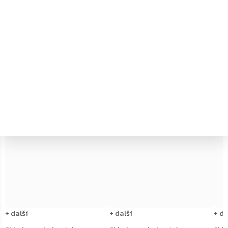
←
→
+ další
+ další
+ da