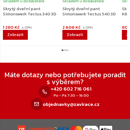
Skladem u dodavatele
Skladem u dodavatele
Skl
Skrytý dveřní pant
Skrytý dveřní pant
Skr
Simonswerk Tectus 340 3D
Simonswerk Tectus 540 3D
K67
1 280 Kč
2 608 Kč
809
Zápatí
Máte dotazy nebo potřebujete poradit
s výběrem?
+420 602 716 061
Po - Pá 7:30 – 16:00
objednavky@zavirace.cz