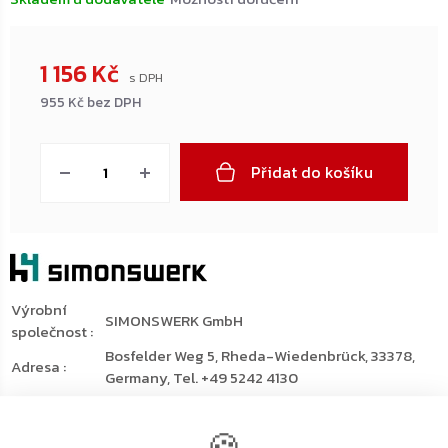
1 156 Kč
955 Kč bez DPH
Měrná
cena:
Přidat do košíku
Výrobní
SIMONSWERK GmbH
společnost
:
Bosfelder Weg 5, Rheda-Wiedenbrück, 33378,
Adresa
:
Germany, Tel. +49 5242 4130
E-mail
:
info-cz@simonswerk.com
🍪
Detailní popis produktu