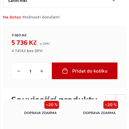
Na dotaz
Možnosti doručení
7 187 Kč
5 736 Kč
4 741 Kč bez DPH
Měrná
cena:
Přidat do košíku
←
→
–20 %
–20 %
ZDARMA
ZDARMA
ZDARMA
ZDARMA