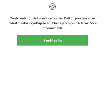
🍪
Tento web používá soubory cookie. Dalším procházením
tohoto webu vyjadřujete souhlas s jejich používáním.. Více
informací zde.
+ další
+ další
+ da
Souhlasím
Na dotaz
Dodání 4-7 pracovních dní
Na 
ASSA ABLOY PED300
ASSA ABLOY PED300
ASS
paniková hrazda, satin nikl
paniková hrazda, stříbrná
rozv
8 661 Kč
5 929 Kč
2 5