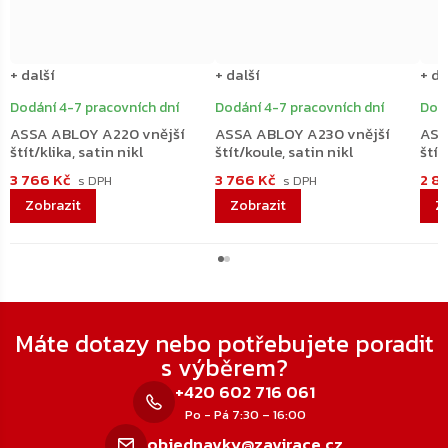
+ další
+ další
+ da
Dodání 4-7 pracovních dní
Dodání 4-7 pracovních dní
Dodá
ASSA ABLOY A220 vnější
ASSA ABLOY A230 vnější
ASS
štít/klika, satin nikl
štít/koule, satin nikl
štít
3 766 Kč
3 766 Kč
2 8
Zápatí
Máte dotazy nebo potřebujete poradit
s výběrem?
+420 602 716 061
Po - Pá 7:30 – 16:00
objednavky@zavirace.cz