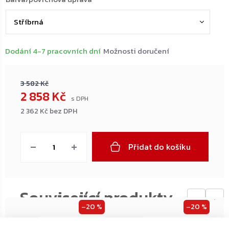
Dodání 4-7 pracovních dní
Možnosti doručení
3 582 Kč
2 858 Kč
2 362 Kč bez DPH
Měrná
cena:
Přidat do košíku
←
→
–20 %
–20 %
ZDARMA
ZDARMA
ZDARMA
ZDARMA