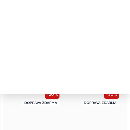
Kategorie
:
Garnitura k panikovému kování
EAN
:
Zvolte variantu
←
→
–20 %
–20 %
ZDARMA
ZDARMA
ZDARMA
ZDARMA