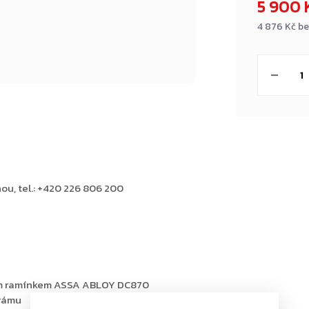
5 900 
4 876 Kč b
Měrná
cena:
ou, tel.: +420 226 806 200
ným ramínkem ASSA ABLOY DC870
 rámu