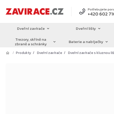
Přejít
na
Potřebujete por
+420 602 71
obsah
Dveřní zavírače
Dveřní lišty
Trezory, skříně na
Baterie a nabíječky
zbraně a schránky
Produkty
Dveřní zavírače
Dveřní zavírače s kluznou li