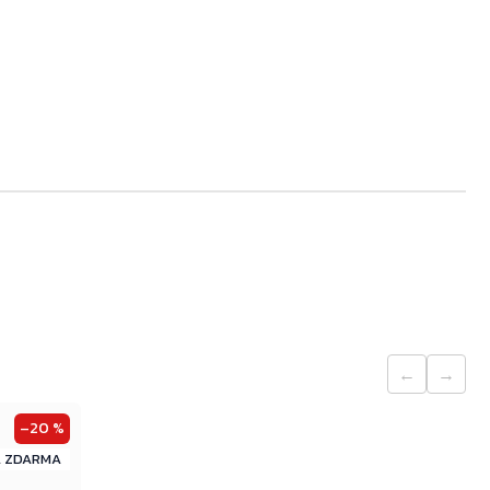
Přejít do košíku
←
→
–20 %
ZDARMA