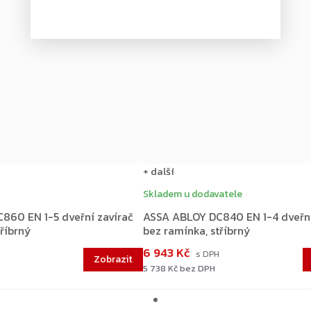
+ další
Skladem u dodavatele
860 EN 1-5 dveřní zavírač
ASSA ABLOY DC840 EN 1-4 dveřní
tříbrný
bez ramínka, stříbrný
6 943 Kč
5 738 Kč bez DPH