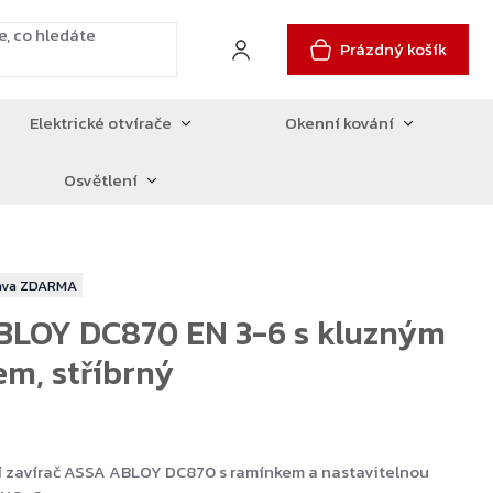
Prázdný košík
Elektrické otvírače
Okenní kování
Osvětlení
ZDARMA
BLOY DC870 EN 3-6 s kluzným
m, stříbrný
í zavírač ASSA ABLOY DC870 s ramínkem a nastavitelnou