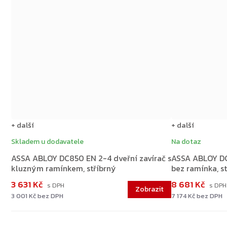
+ další
+ další
Skladem u dodavatele
Na dotaz
ASSA ABLOY DC850 EN 2-4 dveřní zavírač s
ASSA ABLOY DC
kluzným ramínkem, stříbrný
bez ramínka, s
3 631 Kč
8 681 Kč
3 001 Kč bez DPH
7 174 Kč bez DPH