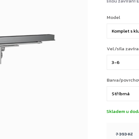
silou zavírání 
Model
Vel./síla zavír
Barva/povrcho
Skladem u dod
7 393 Kč