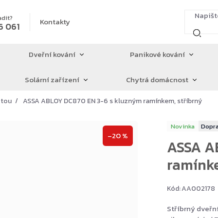
adit?
Kontakty
6 061
Dveřní kování
Panikové kování
Solární zařízení
Chytrá domácnost
štou
ASSA ABLOY DC870 EN 3-6 s kluzným ramínkem, stříbrný
Novinka
–20 %
ASSA A
ramínke
Kód:
AA002178
Stříbrný dveřn