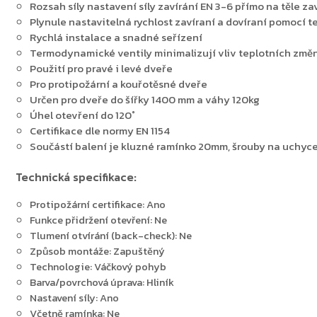
Rozsah síly nastavení síly zavírání EN 3-6 přímo na těle z
Plynule nastavitelná rychlost zavíraní a dovíraní pomocí
Rychlá instalace a snadné seřízení
Termodynamické ventily minimalizují vliv teplotních změ
Použití pro pravé i levé dveře
Pro protipožární a kouřotěsné dveře
Určen pro dveře do šířky 1400 mm a váhy 120kg
Úhel otevření do 120˚
Certifikace dle normy EN 1154
Součástí balení je kluzné ramínko 20mm, šrouby na uchyce
Technická specifikace:
Protipožární certifikace: Ano
Funkce přidržení otevření: Ne
Tlumení otvírání (back-check): Ne
Způsob montáže: Zapuštěný
Technologie: Váčkový pohyb
Barva/povrchová úprava: Hliník
Nastavení síly: Ano
Včetně ramínka: Ne