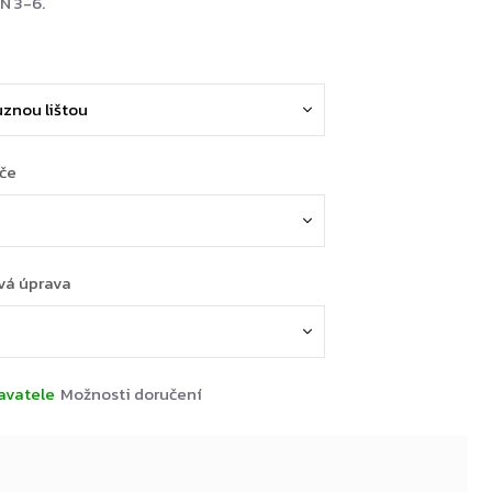
EN 3-6.
ače
vá úprava
avatele
Možnosti doručení