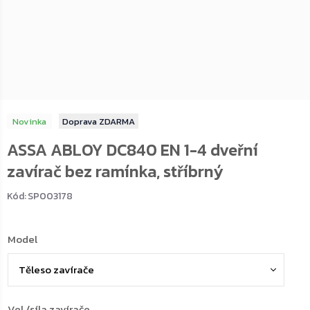
Novinka
ZDARMA
ASSA ABLOY DC840 EN 1-4 dveřní
zavírač bez ramínka, stříbrný
Kód:
SP003178
Model
Vel./síla zavírače