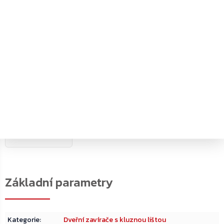
PDF
PDF
PDF
Produktový list
Instalační manuál
Instalační manuál 1
PDF
PDF
PDF
Prohlášení o
Instalační šablona
Certifikát
vlastnostech
PDF
Rozměrový výkres
Kategorie
:
Dveřní zavírače s kluznou lištou