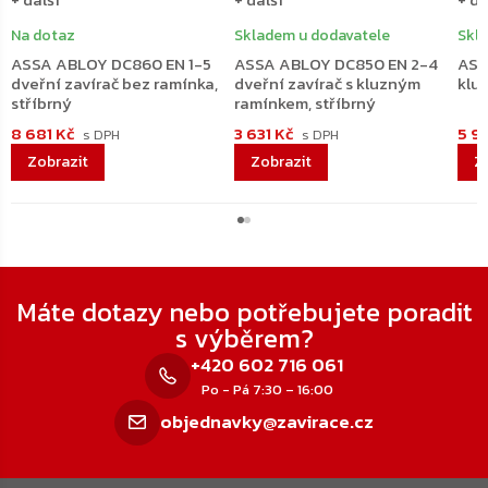
Na dotaz
Skladem u dodavatele
Skl
ASSA ABLOY DC860 EN 1-5
ASSA ABLOY DC850 EN 2-4
ASS
dveřní zavírač bez ramínka,
dveřní zavírač s kluzným
klu
stříbrný
ramínkem, stříbrný
8 681 Kč
3 631 Kč
5 9
Zápatí
Máte dotazy nebo potřebujete poradit
s výběrem?
+420 602 716 061
Po - Pá 7:30 – 16:00
objednavky@zavirace.cz