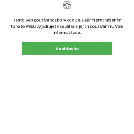
🍪
Tento web používá soubory cookie. Dalším procházením
tohoto webu vyjadřujete souhlas s jejich používáním.. Více
informací zde.
Výrobní
ASSA ABLOY Opening Solutions CZ s.r.o.
společnost
:
Souhlasím
Strojnická 633, 516 01 Rychnov nad Kněžnou,
Adresa
:
tel.: +420 226 806 200
E-mail
:
info@assaabloy.cz
Detailní popis produktu
Zadlabací dveřní zavírač s vačkovou technologií ASSA
ABLOY DC840, balení bez kluzné lišty
Zadlabací zavírač slouží pro instalaci do dveřního křídla i
rámu
Rozsah síly nastavení síly zavírání EN 1-4 přímo na těle