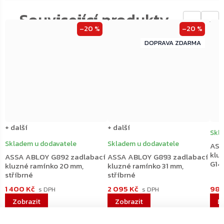
←
→
–20 %
–20 %
ZDARMA
ZDARMA
+ další
+ další
Skl
Skladem u dodavatele
Skladem u dodavatele
ASS
klu
ASSA ABLOY G892 zadlabací
ASSA ABLOY G893 zadlabací
G14
kluzné ramínko 20 mm,
kluzné ramínko 31 mm,
stříbrné
stříbrné
1 400 Kč
2 095 Kč
98 
D