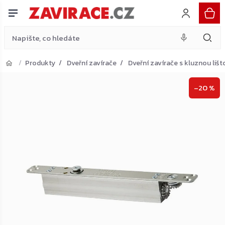
bez ramínka, stříbrný
Do košíku
Přejít
6 943 Kč
na
obsah
Produkty
Dveřní zavírače
Dveřní zavírače s kluznou lišt
Přejít do košíku
–20 %
Zpět do obchodu