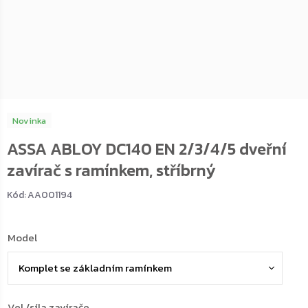
Novinka
ASSA ABLOY DC140 EN 2/3/4/5 dveřní
zavírač s ramínkem, stříbrný
Kód:
AA001194
Model
Vel./síla zavírače