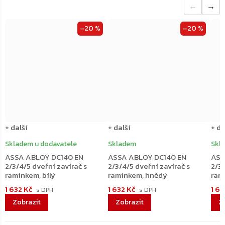
←
→
–20 %
–20 %
+ další
+ další
+ da
Skladem u dodavatele
Skladem
Skl
ASSA ABLOY DC140 EN
ASSA ABLOY DC140 EN
ASS
2/3/4/5 dveřní zavírač s
2/3/4/5 dveřní zavírač s
2/3/
ramínkem, bílý
ramínkem, hnědý
ram
1 632 Kč
1 632 Kč
1 6