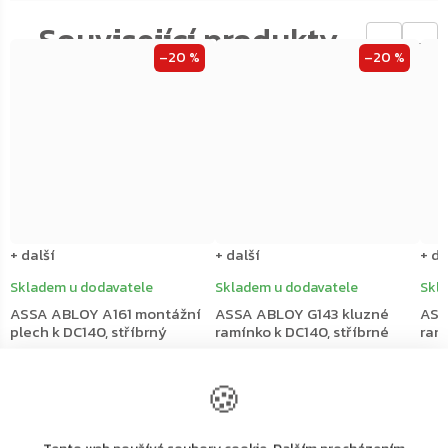
←
→
–20 %
–20 %
+ další
+ další
+ da
Skladem u dodavatele
Skladem u dodavatele
Skl
ASSA ABLOY A161 montážní
ASSA ABLOY G143 kluzné
ASS
plech k DC140, stříbrný
ramínko k DC140, stříbrné
ramí
217 Kč
459 Kč
381
🍪