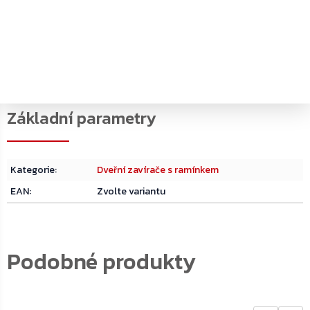
PDF
PDF
Enviromentální
PDF
Prohlášení o
Rozměrový výkres
prohlášení o
vlastnostech
produktu
Kategorie
:
Dveřní zavírače s ramínkem
EAN
:
Zvolte variantu