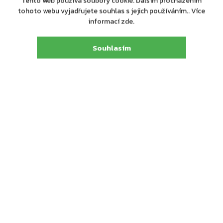
Tento web používá soubory cookie. Dalším procházením
tohoto webu vyjadřujete souhlas s jejich používáním.. Více
informací zde.
Souhlasím
Výrobní
ASSA ABLOY Opening Solutions CZ s.r.o.
společnost
:
Strojnická 633, 516 01 Rychnov nad Kněžnou,
Adresa
:
tel.: +420 226 806 200
E-mail
:
info@assaabloy.cz
Detailní popis produktu
Dveřní zavírač s horní montáží ASSA ABLOY DC140 a
hřebenovou technologií, stříbrná barva
Certifikován s lomeným ramínkem L140 a kluzným
ramínkem G143
Rozsah sil zavírání 2/3/4/5 s lomeným ramínkem (tato
varianta), pro protipožární a kouřotěsné dveře do šířky