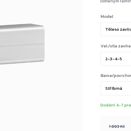
lomeným ramínk
Model
Vel./síla zavír
Barva/povrcho
Dodání 4-7 pra
1 803 Kč