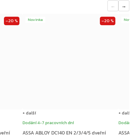
←
→
Novinka
Novin
–20 %
–20 %
+ další
+ další
Dodání 4-7 pracovních dní
Dodání 4
veřní
ASSA ABLOY DC140 EN 2/3/4/5 dveřní
ASSA AB