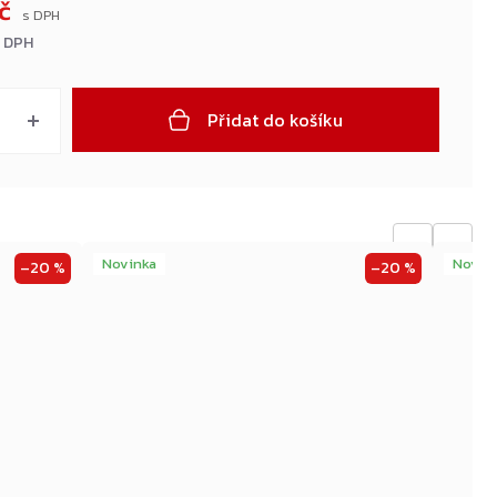
Kč
z DPH
Přidat do košíku
←
→
Novinka
Novin
–20 %
–20 %