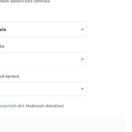
em. Balení bez ramínka.
ače
vá úprava
covních dní
Možnosti doručení