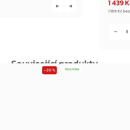
1 439 
1 189 Kč be
Měrná
cena:
Novinka
–20 %