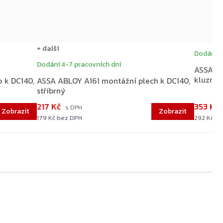
+ další
Dodání 4
Dodání 4-7 pracovních dní
ASSA AB
kluzné
 k DC140,
ASSA ABLOY A161 montážní plech k DC140,
stříbrný
217 Kč
353 Kč
179 Kč bez DPH
292 Kč b