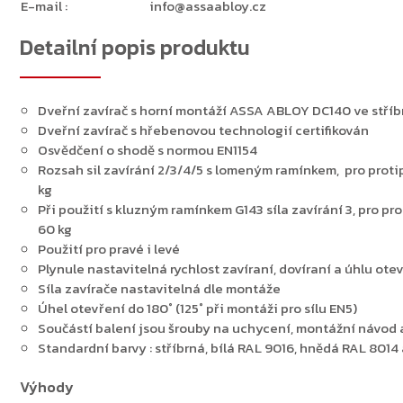
E-mail
:
info@assaabloy.cz
Detailní popis produktu
Dveřní zavírač s horní montáží ASSA ABLOY DC140 ve stříb
Dveřní zavírač s hřebenovou technologií certifikován
Osvědčení o shodě s normou EN1154
Rozsah sil zavírání 2/3/4/5 s lomeným ramínkem, pro proti
kg
Při použití s kluzným ramínkem G143 síla zavírání 3, pro p
60 kg
Použití pro pravé i levé
Plynule nastavitelná rychlost zavíraní, dovíraní a úhlu ot
Síla zavírače nastavitelná dle montáže
Úhel otevření do 180˚ (125˚ při montáži pro sílu EN5)
Součástí balení jsou šrouby na uchycení, montážní návod 
Standardní barvy : stříbrná, bílá RAL 9016, hnědá RAL 801
Výhody