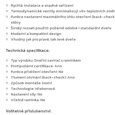
Rychlá instalace a snadné seřízení
Termodynamické ventily minimalizují vliv teplotních změ
Zpět do obchodu
Funkce nastavení maximálního úhlu otevření (back-check) 
stěny
Široký rozsah použití: požárně odolné i standardní dveře
Moderní a kompaktní design
Vhodný jak pro pravé, tak levé dveře
Technická specifikace:
Typ výrobku: Dveřní zavírač s ramínkem
Protipožární certifikace: Ano
Funkce přidržení otevření: Ne
Tlumení otvírání (back-check): Ano
Způsob montáže: Horní
Technologie: Hřebenová
Nastavení síly: Ne
Včetně ramínka: Ne
Volitelné příslušenství: