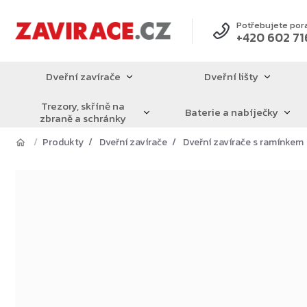
Přejít
na
Potřebujete por
+420 602 71
obsah
Dveřní zavírače
Dveřní lišty
Trezory, skříně na
Baterie a nabíječky
zbraně a schránky
Produkty
Dveřní zavírače
Dveřní zavírače s ramínkem