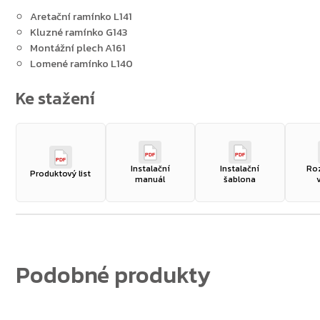
Aretační ramínko L141
Kluzné ramínko G143
Montážní plech A161
Lomené ramínko L140
PDF
PDF
PDF
Instalační
Instalační
Ro
Produktový list
manuál
šablona