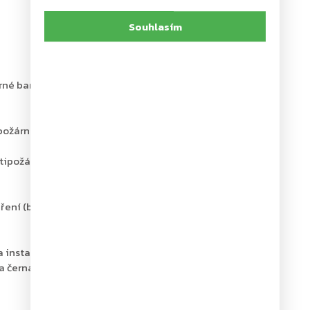
Souhlasím
rné barvě
požární a kouřotěsné dveře do šířky 1250 mm a váhy 100
rotipožární a kouřotěsné dveře do šířky 950 mm a váhy
evření (back-check)
a instalační šablona
4 a černá RAL 9005