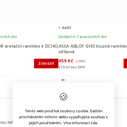
+ další
vních dní
Dodání 4-7 pracovních dní
1 aretační ramínko k DC140,
ASSA ABLOY G143 kluzné ramínko
stříbrné
459 Kč
379 Kč bez DPH
🍪
Tento web používá soubory cookie. Dalším
procházením tohoto webu vyjadřujete souhlas s
ou, tel.: +420 226 806 200
jejich používáním.. Více informací zde.