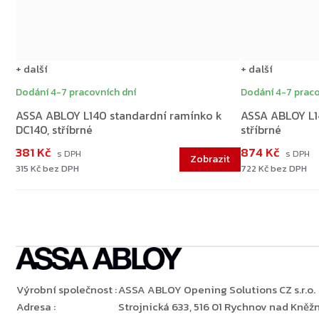
+ další
+ další
Dodání 4-7 pracovních dní
Dodání 4-7 praco
ASSA ABLOY L140 standardní ramínko k
ASSA ABLOY L14
DC140, stříbrné
stříbrné
381 Kč
874 Kč
315 Kč bez DPH
722 Kč bez DPH
Výrobní společnost
:
ASSA ABLOY Opening Solutions CZ s.r.o.
Adresa
:
Strojnická 633, 516 01 Rychnov nad Kněžn