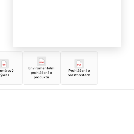
PDF
PDF
PDF
Enviromentální
změrový
Prohlášení o
prohlášení o
výkres
vlastnostech
produktu