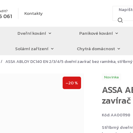
adit?
Kontakty
6 061
Dveřní kování
Panikové kování
Solární zařízení
Chytrá domácnost
ASSA ABLOY DC140 EN 2/3/4/5 dveřní zavírač bez ramínka, stříbrný
Novinka
–20 %
ASSA AB
zavírač
Kód:
AA001198
Stříbrný dveřní