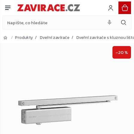
kluzným ramínkem, stříbrný
Do košíku
Přejít
1 912 Kč
na
obsah
Produkty
Dveřní zavírače
Dveřní zavírače s kluznou lišt
Přejít do košíku
–20 %
Zpět do obchodu