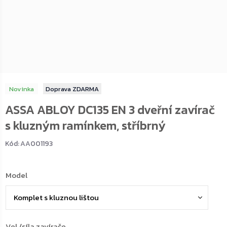
Novinka
ZDARMA
ASSA ABLOY DC135 EN 3 dveřní zavírač
s kluzným ramínkem, stříbrný
Kód:
AA001193
Model
Vel./síla zavírače