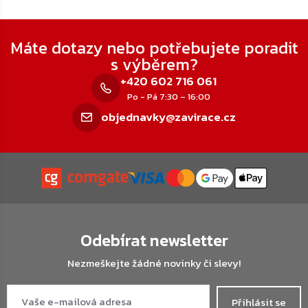
Zápatí
Máte dotazy nebo potřebujete poradit
s výběrem?
+420 602 716 061
Po - Pá 7:30 – 16:00
objednavky@zavirace.cz
Odebírat newsletter
Nezmeškejte žádné novinky či slevy!
Přihlásit se