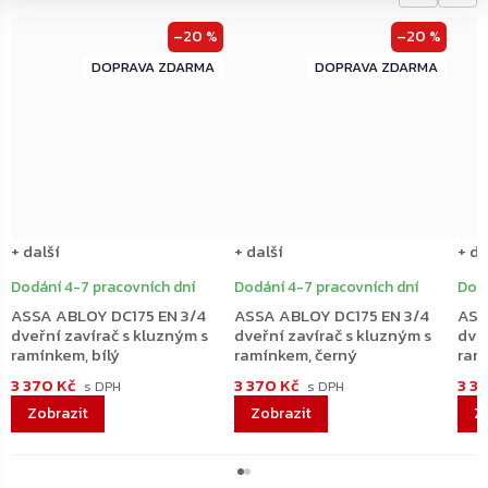
–20 %
–20 %
ZDARMA
ZDARMA
ZDARMA
ZDARMA
+ další
+ další
+ da
Dodání 4-7 pracovních dní
Dodání 4-7 pracovních dní
Dodá
ASSA ABLOY DC175 EN 3/4
ASSA ABLOY DC175 EN 3/4
ASS
dveřní zavírač s kluzným s
dveřní zavírač s kluzným s
dveř
ramínkem, bílý
ramínkem, černý
ram
3 370 Kč
3 370 Kč
3 3