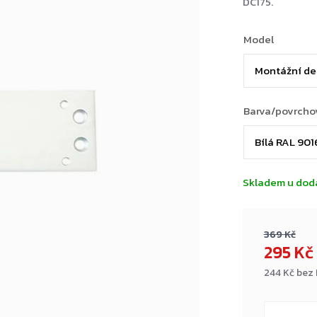
DC175.
Model
Barva/povrcho
Skladem u dod
369 Kč
295 Kč
244 Kč bez
Měrná
cena: