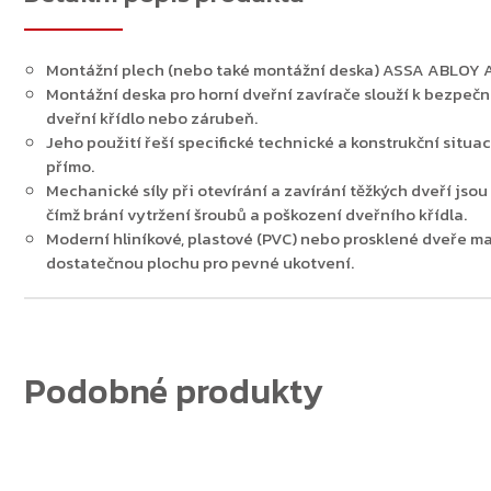
Montážní plech (nebo také montážní deska) ASSA ABLOY 
Montážní deska pro horní dveřní zavírače slouží k bezpeč
dveřní křídlo nebo zárubeň.
Zpět do obchodu
Jeho použití řeší specifické technické a konstrukční sit
přímo.
Mechanické síly při otevírání a zavírání těžkých dveří jsou
čímž brání vytržení šroubů a poškození dveřního křídla.
Moderní hliníkové, plastové (PVC) nebo prosklené dveře maj
dostatečnou plochu pro pevné ukotvení.