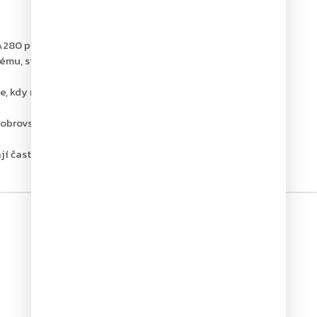
A280 pro samozavírače ASSA ABLOY, model DC175.
nému, stabilnímu a správnému uchycení těla zavírače na
uace, kdy není možné nebo bezpečné namontovat zavírač
 obrovské a plech rozkládá tuto zátěž na větší plochu,
í často příliš úzký rám a plech tak poskytuje