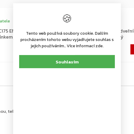
+ další
🍪
atele
Skladem u dodavatele
75 EN 3/4 dveřní zavírač s
ASSA ABLOY DC175 EN 3/4 dveřní 
Tento web používá soubory cookie. Dalším
ínkem, černý
kluzným s ramínkem, hnědý
procházením tohoto webu vyjadřujete souhlas s
3 370 Kč
jejich používáním.. Více informací zde.
2 785 Kč bez DPH
Souhlasím
ou, tel.: +420 226 806 200