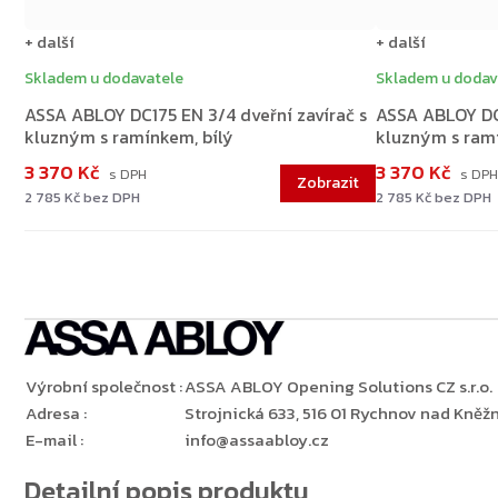
+ další
+ další
Skladem u dodavatele
Skladem u dodav
ASSA ABLOY DC175 EN 3/4 dveřní zavírač s
ASSA ABLOY DC1
kluzným s ramínkem, bílý
kluzným s ram
3 370 Kč
3 370 Kč
2 785 Kč bez DPH
2 785 Kč bez DPH
Výrobní společnost
:
ASSA ABLOY Opening Solutions CZ s.r.o.
Adresa
:
Strojnická 633, 516 01 Rychnov nad Kněžn
E-mail
:
info@assaabloy.cz
Detailní popis produktu