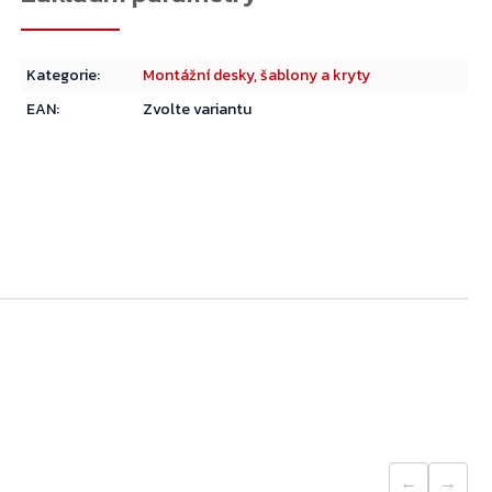
Kategorie
:
Montážní desky, šablony a kryty
EAN
:
Zvolte variantu
Přejít do košíku
←
→