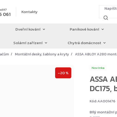
adit?
Kontakty
6 061
Dveřní kování
Panikové kování
Solární zařízení
Chytrá domácnost
íračům
Montážní desky, šablony a kryty
ASSA ABLOY A280 montážn
Novinka
–20 %
ASSA A
DC175, b
Kód:
AA001476
Bílý montážní