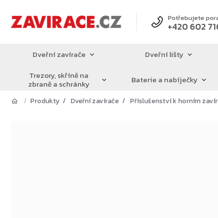
Přejít
na
Potřebujete por
+420 602 71
obsah
Dveřní zavírače
Dveřní lišty
Trezory, skříně na
Baterie a nabíječky
zbraně a schránky
Produkty
Dveřní zavírače
Příslušenství k horním zav