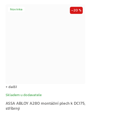
Novinka
–20 %
+ další
Skladem u dodavatele
ASSA ABLOY A280 montážní plech k DC175,
stříbrný