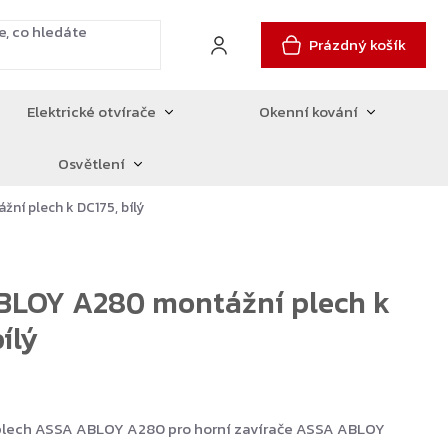
Prázdný košík
Elektrické otvírače
Okenní kování
Osvětlení
í plech k DC175, bílý
BLOY A280 montážní plech k
ílý
 plech ASSA ABLOY A280 pro horní zavírače ASSA ABLOY