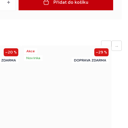
Přidat do košíku
←
→
Akce
–20 %
–29 %
Novinka
ZDARMA
ZDARMA
ZDARMA