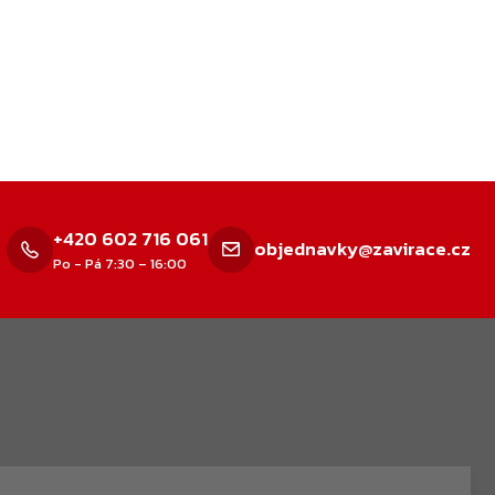
+420 602 716 061
objednavky@zavirace.cz
Po - Pá 7:30 – 16:00