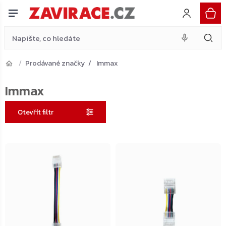
Přejít
na
obsah
Prodávané značky
Immax
Immax
Otevřít filtr
Výpis
produktů