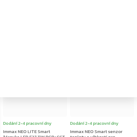
žárovka LED E27 9W RGB+CCT,
žárovka LED GU10 4,8W
stmívatelná, WiFi, Tuya,
RGB+CCT bar. a bílá,
Beacon
stmívatelná, WiFi, Beacon
189 Kč
189 Kč
Do košíku
Do košíku
Dodání 2-4 pracovní dny
Dodání 2-4 pracovní dny
Immax NEO LITE Smart
Immax NEO Smart senzor
žárovka LED E27 11W RGB+CCT,
teploty a vlhkosti pro