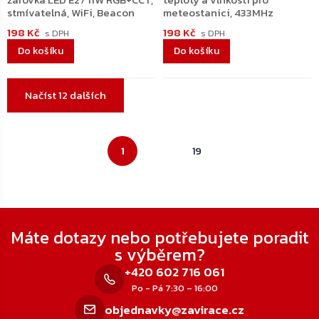
stmívatelná, WiFi, Beacon
meteostanici, 433MHz
198 Kč
198 Kč
Do košíku
Do košíku
Ovládací
Načíst 12 dalších
prvky
výpisu
Stránkování
1
19
Zápatí
Máte dotazy nebo potřebujete poradit
s výběrem?
+420 602 716 061
Po - Pá 7:30 – 16:00
objednavky@zavirace.cz