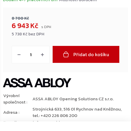
8 700 Kč
6 943 Kč
5 738 Kč bez DPH
Měrná
cena:
Přidat do košíku
Výrobní
ASSA ABLOY Opening Solutions CZ s.r.o.
společnost
:
Strojnická 633, 516 01 Rychnov nad Kněžnou,
Adresa
:
tel.: +420 226 806 200
E-mail
:
info@assaabloy.cz