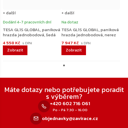
+ další
+ další
Dodání 4-7 pracovních dní
Na dotaz
TESA GL1S GLOBAL, paniková
TESA GL1S GLOBAL, paniková
hrazda jednobodová, šedá
hrazda jednobodová, nerez
4 558 Kč
7 947 Kč
Zápatí
Máte dotazy nebo potřebujete poradit
s výběrem?
+420 602 716 061
Po - Pá 7:30 – 16:00
objednavky@zavirace.cz