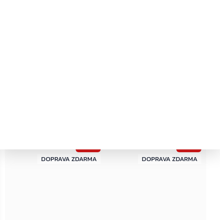
Kategorie
:
Tlačné panikové hrazdy
EAN
:
8445884005635
←
→
–20 %
–20 %
ZDARMA
ZDARMA
ZDARMA
ZDARMA