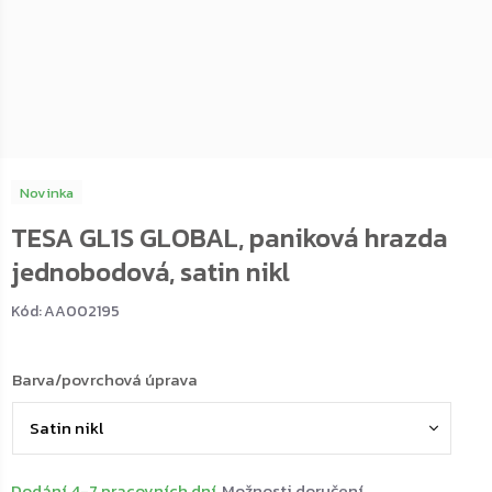
Novinka
TESA GL1S GLOBAL, paniková hrazda
jednobodová, satin nikl
Kód:
AA002195
Barva/povrchová úprava
Dodání 4-7 pracovních dní
Možnosti doručení