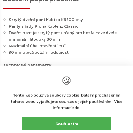
Skrytý dveřní pant Kubica K6700 bílý
Panty z řady Krona Koblenz Classic
Dveřní pant je skrytý pant určený pro bezfalcové dveře
minimální hloubky 30 mm
Maximální úhel otevření 180°
30 minutová požární odolnost
Technické parametry:
🍪
Nosnost 50 kg (2 panty) | 70 kg (3 panty)
Šířka pantu na straně dveří 29 mm
Vzdálenost K 5,5 mm
Tento web používá soubory cookie. Dalším procházením
Pant vycentrovaný na křídle dveří (max. tloušťka) 40 mm
tohoto webu vyjadřujete souhlas s jejich používáním.. Více
Testované cykly 200 000
informací zde.
Odolnost proti postřikové soli 240 hodin
Hmotnost pantu 0,452 kg
Úhel otevření 180 °
Souhlasím
Počet os otáčení 5