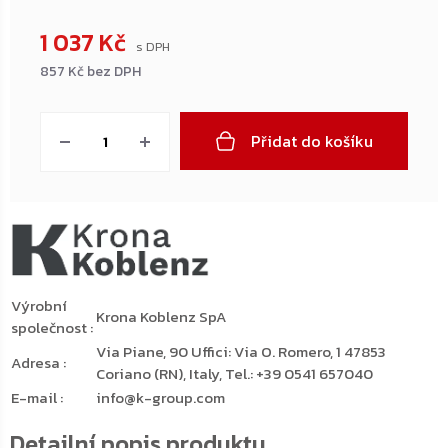
1 037 Kč
857 Kč bez DPH
Měrná
cena:
Přidat do košíku
Výrobní
Krona Koblenz SpA
společnost
:
Via Piane, 90 Uffici: Via O. Romero, 1 47853
Adresa
:
Coriano (RN), Italy, Tel.: +39 0541 657040
E-mail
:
info@k-group.com
Detailní popis produktu