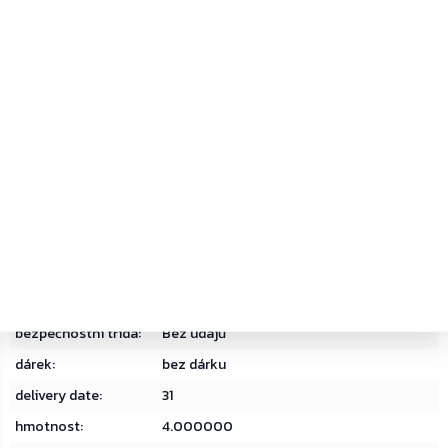
PDF
PDF
Produktový list
Bezpečnostní list
Kategorie
:
Hliníkové poštovní schránky
Hmotnost
:
4 kg
EAN
:
9006072038270
barva
:
Černá
bezpečnostní třída
:
Bez údajů
dárek
:
bez dárku
delivery date
:
31
hmotnost
:
4.000000