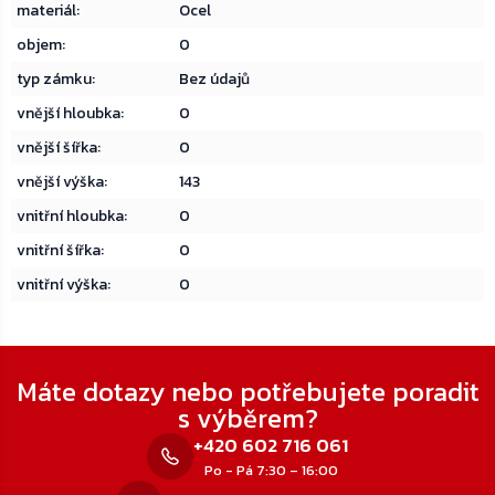
materiál
:
Ocel
objem
:
0
typ zámku
:
Bez údajů
vnější hloubka
:
0
vnější šířka
:
0
vnější výška
:
143
vnitřní hloubka
:
0
vnitřní šířka
:
0
vnitřní výška
:
0
Zápatí
Máte dotazy nebo potřebujete poradit
s výběrem?
+420 602 716 061
Po - Pá 7:30 – 16:00