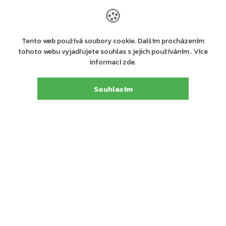
schránka, černá
schránka, hliníková
🍪
810 Kč
952 Kč
Do košíku
Do košíku
Tento web používá soubory cookie. Dalším procházením
tohoto webu vyjadřujete souhlas s jejich používáním.. Více
informací zde.
Souhlasím
Výrobní
společnost
Rottner Tresor GmbH
:
Rottner Tresor GmbH, Thern 17, 4880 St. Georgen
Adresa
:
i.A., Österreich, Tel. +43 (0) 7667 66 00 80
E-mail
:
kundenservice@rottner-tresor.at
Detailní popis produktu