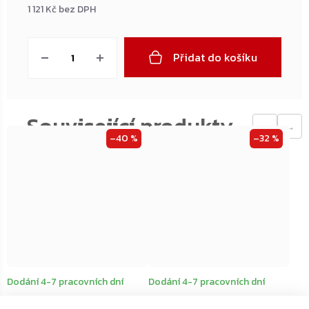
1 121 Kč bez DPH
Měrná
cena:
Přidat do košíku
←
→
–40 %
–32 %
Dodání 4-7 pracovních dní
Dodání 4-7 pracovních dní
Rottner US Mailbox poštovní
Rottner US Mailbox poštovní