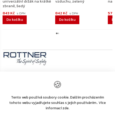
univerzální držák na krátké
vzduchu, zelený
na 
zbraně, šedý
843 Kč
842 Kč
579
Do košíku
Do košíku
D
Výrobní
společnost
Rottner Tresor GmbH
🍪
:
Rottner Tresor GmbH, Thern 17, 4880 St. Georgen
Adresa
:
i.A., Österreich, Tel. +43 (0) 7667 66 00 80
Tento web používá soubory cookie. Dalším procházením
E-mail
:
kundenservice@rottner-tresor.at
tohoto webu vyjadřujete souhlas s jejich používáním.. Více
informací zde.
Detailní popis produktu