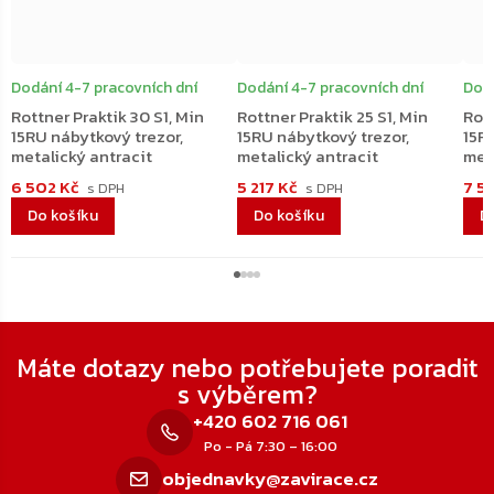
Dodání 4-7 pracovních dní
Dodání 4-7 pracovních dní
Dodá
Rottner Praktik 30 S1, Min
Rottner Praktik 25 S1, Min
Rott
15RU nábytkový trezor,
15RU nábytkový trezor,
15R
metalický antracit
metalický antracit
met
6 502 Kč
5 217 Kč
7 5
Do košíku
Do košíku
D
Zápatí
Máte dotazy nebo potřebujete poradit
s výběrem?
+420 602 716 061
Po - Pá 7:30 – 16:00
objednavky@zavirace.cz