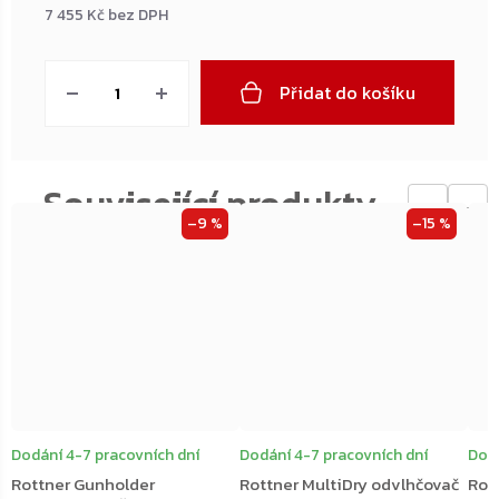
7 455 Kč bez DPH
Měrná
cena:
Přidat do košíku
←
→
–9 %
–15 %
Dodání 4-7 pracovních dní
Dodání 4-7 pracovních dní
Dodá
Rottner Gunholder
Rottner MultiDry odvlhčovač
Rot