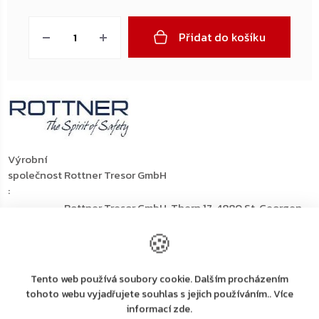
Měrná
cena:
Přidat do košíku
Výrobní
společnost
Rottner Tresor GmbH
:
Rottner Tresor GmbH, Thern 17, 4880 St. Georgen
Adresa
:
i.A., Österreich, Tel. +43 (0) 7667 66 00 80
🍪
E-mail
:
kundenservice@rottner-tresor.at
Detailní popis produktu
Tento web používá soubory cookie. Dalším procházením
tohoto webu vyjadřujete souhlas s jejich používáním.. Více
informací zde.