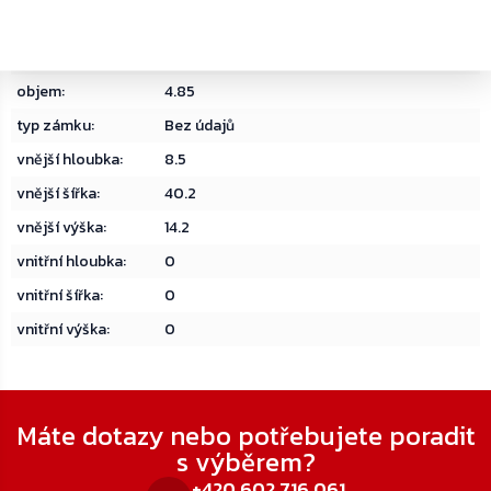
hmotnost
:
1.050000
materiál
:
Ocel
objem
:
4.85
typ zámku
:
Bez údajů
vnější hloubka
:
8.5
vnější šířka
:
40.2
vnější výška
:
14.2
vnitřní hloubka
:
0
vnitřní šířka
:
0
vnitřní výška
:
0
Zápatí
Máte dotazy nebo potřebujete poradit
s výběrem?
+420 602 716 061