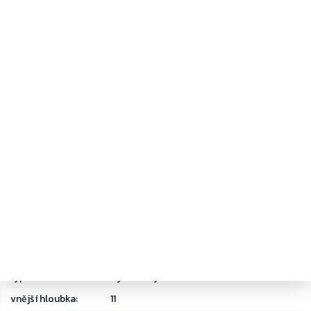
Kategorie
:
Pokladničky a Eurosortiment
Hmotnost
:
3.5 kg
EAN
:
9006072000383
barva
:
Bílá
bezpečnostní třída
:
Bez bezpečnostní třídy
dárek
:
bez dárku
delivery date
:
31
hmotnost
:
3.500000
materiál
:
Ocel
objem
:
12
typ zámku
:
Cylindrický zámek
vnější hloubka
:
11