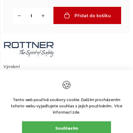
Měrná
cena:
Přidat do košíku
Výrobní
společnost
Rottner Tresor GmbH
:
🍪
Rottner Tresor GmbH, Thern 17, 4880 St. Georgen
Adresa
:
i.A., Österreich, Tel. +43 (0) 7667 66 00 80
Tento web používá soubory cookie. Dalším procházením
E-mail
:
kundenservice@rottner-tresor.at
tohoto webu vyjadřujete souhlas s jejich používáním.. Více
Detailní popis produktu
informací zde.
Souhlasím