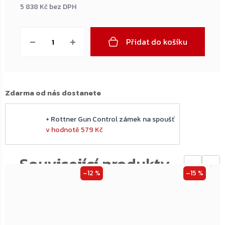
5 838 Kč bez DPH
Měrná
cena:
Přidat do košíku
Zdarma od nás dostanete
+ Rottner Gun Control zámek na spoušť
v hodnotě 579 Kč
←
→
–12 %
–15 %