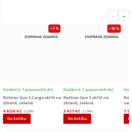
←
→
–7 %
–18 %
ZDARMA
ZDARMA
ZDARMA
ZDARMA
Dodání 4-7 pracovních dní
Dodání 4-7 pracovních dní
Dodá
Rottner Gun 5 Cargo skříň na
Rottner Gun 5 skříň na
Rott
zbraně, zelená
zbraně, zelená
na 
4 606 Kč
3 427 Kč
7 9
Do košíku
Do košíku
D