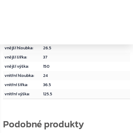
delivery date
:
31
hmotnost
:
17.000000
materiál
:
Ocel
objem
:
109
typ zámku
:
Elektronický zámek
vnější hloubka
:
26.5
vnější šířka
:
37
vnější výška
:
150
vnitřní hloubka
:
24
vnitřní šířka
:
36.5
vnitřní výška
:
125.5