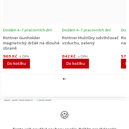
Dodání 4-7 pracovních dní
Dodání 4-7 pracovních dní
Dodá
Rottner Gunholder
Rottner MultiDry odvlhčovač
Rot
magnetický držák na dlouhé
vzduchu, zelený
na 
zbraně
965 Kč
842 Kč
579
Do košíku
Do košíku
D
🍪
Výrobní