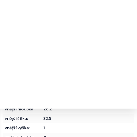
Hmotnost
:
1.2 kg
EAN
:
9006072209816
barva
:
Bez údajů
bezpečnostní
Bez údajů
třída
:
dárek
:
bez dárku
delivery date
:
31
hmotnost
:
1.200000
materiál
:
Ocel
objem
:
0
typ zámku
:
Bez údajů
vnější hloubka
:
26.2
vnější šířka
:
32.5
vnější výška
:
1