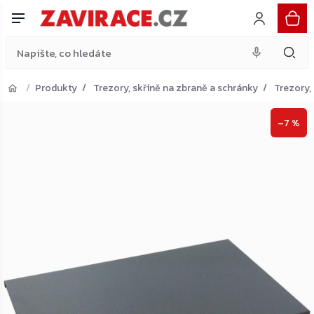
Firehero 65
Do košíku
Přejít
1 404 Kč
na
obsah
Produkty
Trezory, skříně na zbraně a schránky
Trezory,
Přejít do košíku
–7 %
Zpět do obchodu