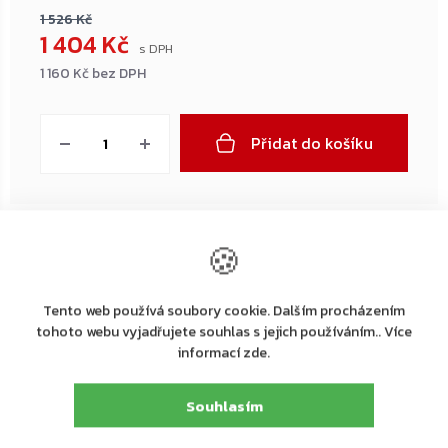
1 526 Kč
1 404 Kč
1 160 Kč bez DPH
Měrná
cena:
Přidat do košíku
🍪
Tento web používá soubory cookie. Dalším procházením
Výrobní
tohoto webu vyjadřujete souhlas s jejich používáním.. Více
společnost
Rottner Tresor GmbH
informací zde.
:
Rottner Tresor GmbH, Thern 17, 4880 St. Georgen
Adresa
:
i.A., Österreich, Tel. +43 (0) 7667 66 00 80
Souhlasím
E-mail
:
kundenservice@rottner-tresor.at