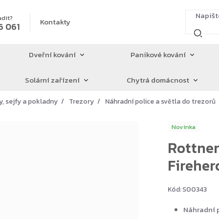
adit?
Kontakty
6 061
Dveřní kování
Panikové kování
Solární zařízení
Chytrá domácnost
y, sejfy a pokladny
Trezory
Náhradní police a světla do trezorů
Novinka
Rottner
Fireher
Kód:
S00343
Náhradní p