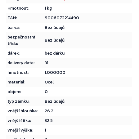
Hmotnost
:
1 kg
EAN
:
9006072214490
barva
:
Bez údajů
bezpečnostní
Přejít do košíku
Bez údajů
třída
:
dárek
:
bez dárku
delivery date
:
31
hmotnost
:
1.000000
materiál
:
Ocel
objem
:
0
typ zámku
:
Bez údajů
vnější hloubka
:
26.2
vnější šířka
:
32.5
vnější výška
:
1