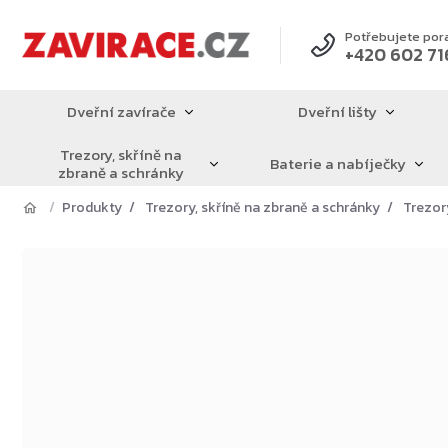
Přejít
na
Potřebujete por
+420 602 71
obsah
Dveřní zavírače
Dveřní lišty
Trezory, skříně na
Baterie a nabíječky
zbraně a schránky
Produkty
Trezory, skříně na zbraně a schránky
Trezor