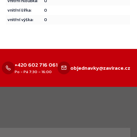
vnitřní hloubka
:
0
vnitřní šířka
:
0
vnitřní výška
:
0
+420 602 716 061
objednavky@zavirace.cz
Po - Pá 7:30 – 16:00