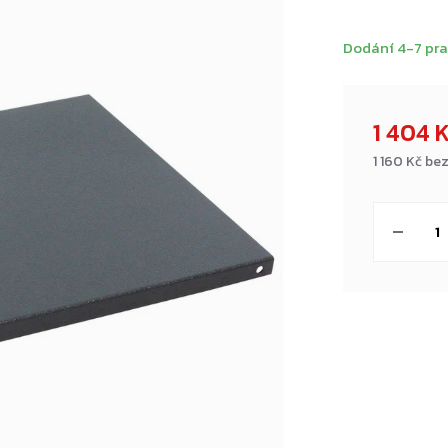
Dodání 4-7 pra
1 404 
1 160 Kč be
Měrná
cena: